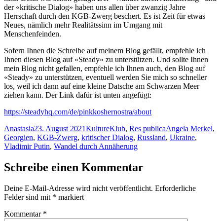
der «kritische Dialog» haben uns allen über zwanzig Jahre
Herrschaft durch den KGB-Zwerg beschert. Es ist Zeit für etwas
Neues, nämlich mehr Realitätssinn im Umgang mit
Menschenfeinden.
Sofern Ihnen die Schreibe auf meinem Blog gefällt, empfehle ich
Ihnen diesen Blog auf «Steady» zu unterstützen. Und sollte Ihnen
mein Blog nicht gefallen, empfehle ich Ihnen auch, den Blog auf
«Steady» zu unterstützen, eventuell werden Sie mich so schneller
los, weil ich dann auf eine kleine Datsche am Schwarzen Meer
ziehen kann. Der Link dafür ist unten angefügt:
https://steadyhq.com/de/pinkkoshernostra/about
Autor
Veröffentlicht
Kategorien
Schlagwörter
Anastasia
23. August 2021
KultureKlub
,
Res publica
Angela Merkel
,
am
Georgien
,
KGB-Zwerg
,
kritischer Dialog
,
Russland
,
Ukraine
,
Vladimir Putin
,
Wandel durch Annäherung
Schreibe einen Kommentar
Deine E-Mail-Adresse wird nicht veröffentlicht.
Erforderliche
Felder sind mit
*
markiert
Kommentar
*