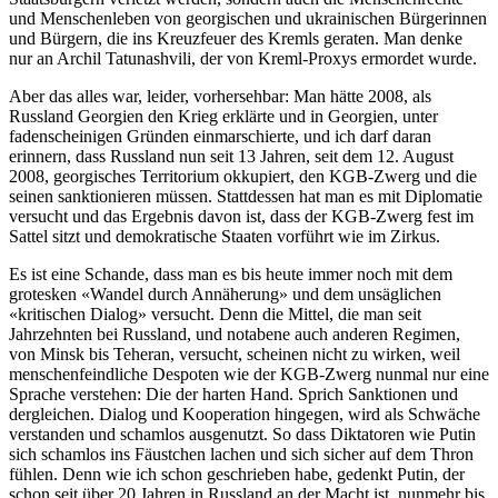
und Menschenleben von georgischen und ukrainischen Bürgerinnen
und Bürgern, die ins Kreuzfeuer des Kremls geraten. Man denke
nur an Archil Tatunashvili, der von Kreml-Proxys ermordet wurde.
Aber das alles war, leider, vorhersehbar: Man hätte 2008, als
Russland Georgien den Krieg erklärte und in Georgien, unter
fadenscheinigen Gründen einmarschierte, und ich darf daran
erinnern, dass Russland nun seit 13 Jahren, seit dem 12. August
2008, georgisches Territorium okkupiert, den KGB-Zwerg und die
seinen sanktionieren müssen. Stattdessen hat man es mit Diplomatie
versucht und das Ergebnis davon ist, dass der KGB-Zwerg fest im
Sattel sitzt und demokratische Staaten vorführt wie im Zirkus.
Es ist eine Schande, dass man es bis heute immer noch mit dem
grotesken «Wandel durch Annäherung» und dem unsäglichen
«kritischen Dialog» versucht. Denn die Mittel, die man seit
Jahrzehnten bei Russland, und notabene auch anderen Regimen,
von Minsk bis Teheran, versucht, scheinen nicht zu wirken, weil
menschenfeindliche Despoten wie der KGB-Zwerg nunmal nur eine
Sprache verstehen: Die der harten Hand. Sprich Sanktionen und
dergleichen. Dialog und Kooperation hingegen, wird als Schwäche
verstanden und schamlos ausgenutzt. So dass Diktatoren wie Putin
sich schamlos ins Fäustchen lachen und sich sicher auf dem Thron
fühlen. Denn wie ich schon geschrieben habe, gedenkt Putin, der
schon seit über 20 Jahren in Russland an der Macht ist, nunmehr bis