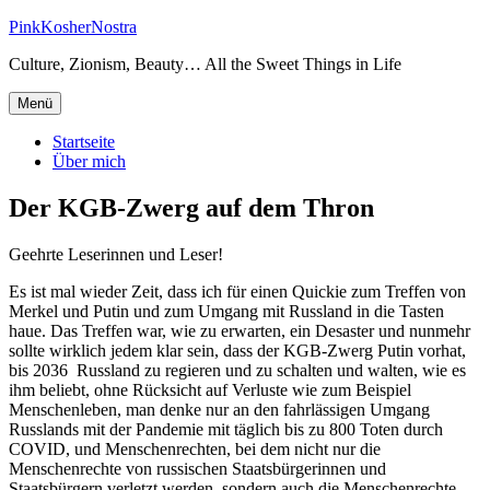
Zum
PinkKosherNostra
Inhalt
Culture, Zionism, Beauty… All the Sweet Things in Life
springen
Menü
Startseite
Über mich
Der KGB-Zwerg auf dem Thron
Geehrte Leserinnen und Leser!
Es ist mal wieder Zeit, dass ich für einen Quickie zum Treffen von
Merkel und Putin und zum Umgang mit Russland in die Tasten
haue. Das Treffen war, wie zu erwarten, ein Desaster und nunmehr
sollte wirklich jedem klar sein, dass der KGB-Zwerg Putin vorhat,
bis 2036 Russland zu regieren und zu schalten und walten, wie es
ihm beliebt, ohne Rücksicht auf Verluste wie zum Beispiel
Menschenleben, man denke nur an den fahrlässigen Umgang
Russlands mit der Pandemie mit täglich bis zu 800 Toten durch
COVID, und Menschenrechten, bei dem nicht nur die
Menschenrechte von russischen Staatsbürgerinnen und
Staatsbürgern verletzt werden, sondern auch die Menschenrechte