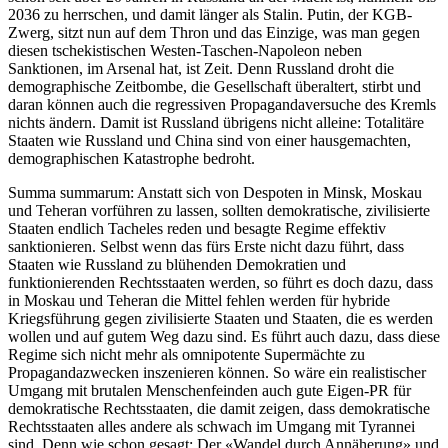
2036 zu herrschen, und damit länger als Stalin. Putin, der KGB-
Zwerg, sitzt nun auf dem Thron und das Einzige, was man gegen
diesen tschekistischen Westen-Taschen-Napoleon neben
Sanktionen, im Arsenal hat, ist Zeit. Denn Russland droht die
demographische Zeitbombe, die Gesellschaft überaltert, stirbt und
daran können auch die regressiven Propagandaversuche des Kremls
nichts ändern. Damit ist Russland übrigens nicht alleine: Totalitäre
Staaten wie Russland und China sind von einer hausgemachten,
demographischen Katastrophe bedroht.
Summa summarum: Anstatt sich von Despoten in Minsk, Moskau
und Teheran vorführen zu lassen, sollten demokratische, zivilisierte
Staaten endlich Tacheles reden und besagte Regime effektiv
sanktionieren. Selbst wenn das fürs Erste nicht dazu führt, dass
Staaten wie Russland zu blühenden Demokratien und
funktionierenden Rechtsstaaten werden, so führt es doch dazu, dass
in Moskau und Teheran die Mittel fehlen werden für hybride
Kriegsführung gegen zivilisierte Staaten und Staaten, die es werden
wollen und auf gutem Weg dazu sind. Es führt auch dazu, dass diese
Regime sich nicht mehr als omnipotente Supermächte zu
Propagandazwecken inszenieren können. So wäre ein realistischer
Umgang mit brutalen Menschenfeinden auch gute Eigen-PR für
demokratische Rechtsstaaten, die damit zeigen, dass demokratische
Rechtsstaaten alles andere als schwach im Umgang mit Tyrannei
sind. Denn wie schon gesagt: Der «Wandel durch Annäherung» und