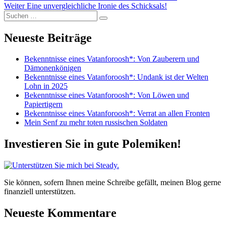
Nächster
Beitrag:
Weiter
Eine unvergleichliche Ironie des Schicksals!
Suchen
Beitrag:
Suchen
nach:
Neueste Beiträge
Bekenntnisse eines Vatanforoosh*: Von Zauberern und
Dämonenkönigen
Bekenntnisse eines Vatanforoosh*: Undank ist der Welten
Lohn in 2025
Bekenntnisse eines Vatanforoosh*: Von Löwen und
Papiertigern
Bekenntnisse eines Vatanforoosh*: Verrat an allen Fronten
Mein Senf zu mehr toten russischen Soldaten
Investieren Sie in gute Polemiken!
Sie können, sofern Ihnen meine Schreibe gefällt, meinen Blog gerne
finanziell unterstützen.
Neueste Kommentare