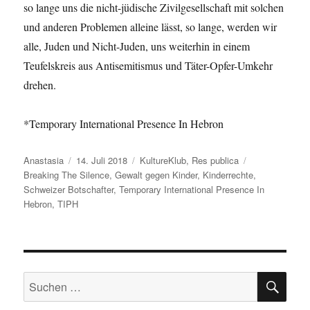
so lange uns die nicht-jüdische Zivilgesellschaft mit solchen
und anderen Problemen alleine lässt, so lange, werden wir
alle, Juden und Nicht-Juden, uns weiterhin in einem
Teufelskreis aus Antisemitismus und Täter-Opfer-Umkehr
drehen.
*Temporary International Presence In Hebron
Autor
Veröffentlicht
Kategorien
Schlagwörter
Anastasia
14. Juli 2018
KultureKlub
,
Res publica
am
Breaking The Silence
,
Gewalt gegen Kinder
,
Kinderrechte
,
Schweizer Botschafter
,
Temporary International Presence In
Hebron
,
TIPH
SU
Suchen
nach: