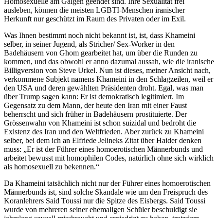
Homosexuelle am Galgen geendet sind. Ihre Sexualität frei
ausleben, können die meisten LGBTI-Menschen iranischer
Herkunft nur geschützt im Raum des Privaten oder im Exil.
Was Ihnen bestimmt noch nicht bekannt ist, ist, dass Khameini
selber, in seiner Jugend, als Stricher/ Sex-Worker in den
Badehäusern von Ghom gearbeitet hat, um über die Runden zu
kommen, und das obwohl er anno dazumal aussah, wie die iranische
Billigversion von Steve Urkel. Nun ist dieses, meiner Ansicht nach,
verkommene Subjekt namens Khameini in den Schlagzeilen, weil er
den USA und deren gewählten Präsidenten droht. Egal, was man
über Trump sagen kann: Er ist demokratisch legitimiert. Im
Gegensatz zu dem Mann, der heute den Iran mit einer Faust
beherrscht und sich früher in Badehäusern prostituierte. Der
Grössenwahn von Khameini ist schon suizidal und bedroht die
Existenz des Iran und den Weltfrieden. Aber zurück zu Khameini
selber, bei dem ich an Elfriede Jelineks Zitat über Haider denken
muss: „Er ist der Führer eines homoerotischen Männerbunds und
arbeitet bewusst mit homophilen Codes, natürlich ohne sich wirklich
als homosexuell zu bekennen.“
Da Khameini tatsächlich nicht nur der Führer eines homoerotischen
Männerbunds ist, sind solche Skandale wie um den Freispruch des
Koranlehrers Said Toussi nur die Spitze des Eisbergs. Said Toussi
wurde von mehreren seiner ehemaligen Schüler beschuldigt sie