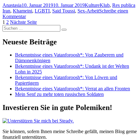
Autor
Veröffentlicht
Kategorien
Sc
Anastasia
10. Januar 2019
10. Januar 2019
KultureKlub
,
Res publica
am
Iran
,
Khameini
,
LGBTI
,
Said Toussi
,
Sex-Arbeit
Schreibe einen
zu
Kommentar
Seitennummerierung
Seite
Seite
Khameini
1
2
Nächste Seite
Suchen
und
der
Suchen
nach:
die
Beiträge
LGBTI-
Neueste Beiträge
Gemeinschaft
Bekenntnisse eines Vatanforoosh*: Von Zauberern und
Dämonenkönigen
Bekenntnisse eines Vatanforoosh*: Undank ist der Welten
Lohn in 2025
Bekenntnisse eines Vatanforoosh*: Von Löwen und
Papiertigern
Bekenntnisse eines Vatanforoosh*: Verrat an allen Fronten
Mein Senf zu mehr toten russischen Soldaten
Investieren Sie in gute Polemiken!
Sie können, sofern Ihnen meine Schreibe gefällt, meinen Blog gerne
finanziell unterstützen.