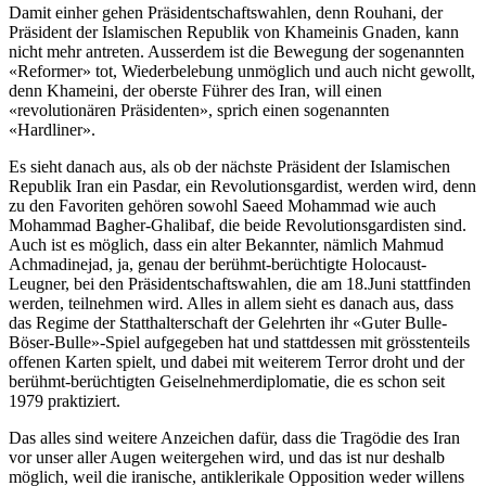
Damit einher gehen Präsidentschaftswahlen, denn Rouhani, der
Präsident der Islamischen Republik von Khameinis Gnaden, kann
nicht mehr antreten. Ausserdem ist die Bewegung der sogenannten
«Reformer» tot, Wiederbelebung unmöglich und auch nicht gewollt,
denn Khameini, der oberste Führer des Iran, will einen
«revolutionären Präsidenten», sprich einen sogenannten
«Hardliner».
Es sieht danach aus, als ob der nächste Präsident der Islamischen
Republik Iran ein Pasdar, ein Revolutionsgardist, werden wird, denn
zu den Favoriten gehören sowohl Saeed Mohammad wie auch
Mohammad Bagher-Ghalibaf, die beide Revolutionsgardisten sind.
Auch ist es möglich, dass ein alter Bekannter, nämlich Mahmud
Achmadinejad, ja, genau der berühmt-berüchtigte Holocaust-
Leugner, bei den Präsidentschaftswahlen, die am 18.Juni stattfinden
werden, teilnehmen wird. Alles in allem sieht es danach aus, dass
das Regime der Statthalterschaft der Gelehrten ihr «Guter Bulle-
Böser-Bulle»-Spiel aufgegeben hat und stattdessen mit grösstenteils
offenen Karten spielt, und dabei mit weiterem Terror droht und der
berühmt-berüchtigten Geiselnehmerdiplomatie, die es schon seit
1979 praktiziert.
Das alles sind weitere Anzeichen dafür, dass die Tragödie des Iran
vor unser aller Augen weitergehen wird, und das ist nur deshalb
möglich, weil die iranische, antiklerikale Opposition weder willens