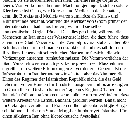
braucht bis sie übereinander herfallen, um eine riesige Orgie zu
feiern. Was Verkommenheit und Machthunger angeht, stellen solche
Kleriker selbst Clans, wie Borgias und Medicis in den Schatten,
denn die Borgias und Medicis waren zumindest als Kunst- und
Kulturfreunde bekannt, während die Kleriker von Ghom primär den
internationalen Jihadismus fördern, während sie selber
homoerotischen Orgien frönen. Das alles geschieht, während die
Menschen im Iran unter der Wasserkrise leiden, die dazu führte, dass
allein in der Stadt Varzaneh, in der Zentralprovinz Isfahan, über 500
Schulmädchen an Leishmanien erkrankt sind und deshalb für den
Rest ihres Lebens mit schrecklichen Narben im Gesicht, die wie
Verätzungen aussehen, rumlaufen müssen. Die Verantwortlichen der
Stadt Varzaneh werden auch jetzt keine präventiven Massnahmen
ergreifen, um weitere Erkrankungen zu verhindern. Generell ist die
Infrastruktur im Iran heruntergewirtschaftet, aber das kümmert die
Eliten des Regimes der Islamischen Republik nicht, die das Geld
lieber mit vollen Händen für Jihadisten ausgeben und bizarre Orgien
in Ghom feiern. Deshalb kann der Tag eines Regime-Change im
Iran nicht früh genug kommen, schon alleine um zu verhindern, dass
weitere Arbeiter wie Esmail Bakhshi, gefoltert werden, Bahai nicht
im Gefängnis verrotten und Frauen endlich gleichberechtigte Bürger
sein können. In diesem Sinne: Marg-bar Jumhurriyet Eslamiye! Für
einen säkularen Iran ohne kleptokratische Ayatollahs!