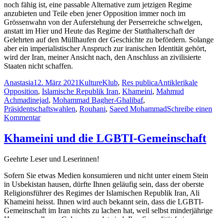
noch fähig ist, eine passable Alternative zum jetzigen Regime
anzubieten und Teile eben jener Opposition immer noch im
Grössenwahn von der Auferstehung der Perserreiche schwelgen,
anstatt im Hier und Heute das Regime der Statthalterschaft der
Gelehrten auf den Müllhaufen der Geschichte zu befördern. Solange
aber ein imperialistischer Anspruch zur iranischen Identität gehört,
wird der Iran, meiner Ansicht nach, den Anschluss an zivilisierte
Staaten nicht schaffen.
Autor
Veröffentlicht
Kategorien
Schlagwörter
Anastasia
12. März 2021
KultureKlub
,
Res publica
Antiklerikale
am
Opposition
,
Islamische Republik Iran
,
Khameini
,
Mahmud
Achmadinejad
,
Mohammad Bagher-Ghalibaf
,
Präsidentschaftswahlen
,
Rouhani
,
Saeed Mohammad
Schreibe einen
zu
Kommentar
Präsidentschaftswahlen
in
Khameini und die LGBTI-Gemeinschaft
der
Islamischen
Geehrte Leser und Leserinnen!
Republik
Iran
Sofern Sie etwas Medien konsumieren und nicht unter einem Stein
in Usbekistan hausen, dürfte Ihnen geläufig sein, dass der oberste
Religionsführer des Regimes der Islamischen Republik Iran, Ali
Khameini heisst. Ihnen wird auch bekannt sein, dass die LGBTI-
Gemeinschaft im Iran nichts zu lachen hat, weil selbst minderjährige