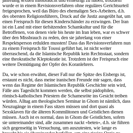
jahrelang sexuell missbraucht und erniedrigt zu haben, trotzdem
wurde er in einem Revisionsverfahren ohne reguläres Gerichtsurteil
freigesprochen, weil das Büro des ehemaligen Sex-Arbeiters, d.h.
des obersten Religionsführers, Druck auf die Justiz ausgeübt hat, um
einen Freispruch für diesen Kinderschänder zu erzwingen. Der Iran
ist ein Land mit einer tiefsitzenden Schamkultur und für die
Betroffenen, von denen viele bis heute im Iran leben, war es schwer
über den Missbrauch zu reden, den sie jahrelang von einer
Respektsperson erdulden mussten! Dass das Revisionsverfahren nun
zu einem Freispruch für Toussi geführt hat, ist nicht weiter
überraschend, da die Islamische Republik kein Rechtsstaat, sondern
eine theokratische Kleptokratie ist. Trotzdem ist der Freispruch eine
weitere Demütigung der Opfer des Koranlehrers.
Da, wie schon erwähnt, dieser Fall nur die Spitze des Eisbergs ist,
erstaunt es nicht, dass meine iranischen Freunde mir sagen, dass
wenn das Regime der Islamischen Republik Geschichte sein wird,
Fälle ans Tageslicht kommen werden, die selbst pädophilen,
römisch-katholischen Priestern die Schamesröte ins Gesicht treiben
würden. Alltag am theologischen Seminar in Ghom ist nämlich, dass
Neuzugänge in einem Fass sitzen müssen und dort quasi als
Sexsklaven für die älteren Kommilitonen und Geistlichen dienen
müssen. Auch ist es normal, dass in Ghom die Geistlichen, sofern
sie untereinander sind, alle zusammen nackt «beten», d.h. sie führen
sich gegenseitig in Versuchung, um auszutesten, wie lange es