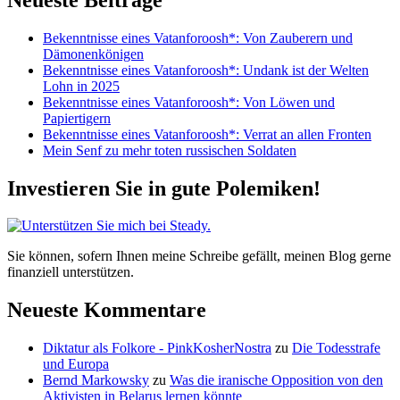
der
Farce
Bekenntnisse eines Vatanforoosh*: Von Zauberern und
in
Dämonenkönigen
Qatar
Bekenntnisse eines Vatanforoosh*: Undank ist der Welten
Lohn in 2025
Bekenntnisse eines Vatanforoosh*: Von Löwen und
Papiertigern
Bekenntnisse eines Vatanforoosh*: Verrat an allen Fronten
Mein Senf zu mehr toten russischen Soldaten
Investieren Sie in gute Polemiken!
Sie können, sofern Ihnen meine Schreibe gefällt, meinen Blog gerne
finanziell unterstützen.
Neueste Kommentare
Diktatur als Folkore - PinkKosherNostra
zu
Die Todesstrafe
und Europa
Bernd Markowsky
zu
Was die iranische Opposition von den
Aktivisten in Belarus lernen könnte