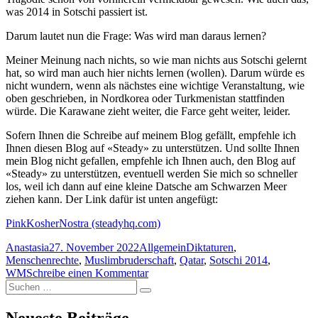
was 2014 in Sotschi passiert ist.
Darum lautet nun die Frage: Was wird man daraus lernen?
Meiner Meinung nach nichts, so wie man nichts aus Sotschi gelernt
hat, so wird man auch hier nichts lernen (wollen). Darum würde es
nicht wundern, wenn als nächstes eine wichtige Veranstaltung, wie
oben geschrieben, in Nordkorea oder Turkmenistan stattfinden
würde. Die Karawane zieht weiter, die Farce geht weiter, leider.
Sofern Ihnen die Schreibe auf meinem Blog gefällt, empfehle ich
Ihnen diesen Blog auf «Steady» zu unterstützen. Und sollte Ihnen
mein Blog nicht gefallen, empfehle ich Ihnen auch, den Blog auf
«Steady» zu unterstützen, eventuell werden Sie mich so schneller
los, weil ich dann auf eine kleine Datsche am Schwarzen Meer
ziehen kann. Der Link dafür ist unten angefügt:
PinkKosherNostra (steadyhq.com)
Autor
Veröffentlicht
Kategorien
Schlagwörter
Anastasia
27. November 2022
Allgemein
Diktaturen
,
am
Menschenrechte
,
Muslimbruderschaft
,
Qatar
,
Sotschi 2014
,
zu
WM
Schreibe einen Kommentar
Suchen
Mein
Suchen
nach:
Senf
zu
Neueste Beiträge