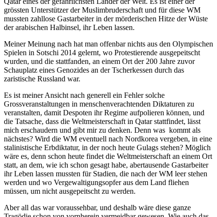
Qatar eines der gefährlichsten Länder der Welt. Es ist einer der
grössten Unterstützer der Muslimbruderschaft und für diese WM
mussten zahllose Gastarbeiter in der mörderischen Hitze der Wüste
der arabischen Halbinsel, ihr Leben lassen.
Meiner Meinung nach hat man offenbar nichts aus den Olympischen
Spielen in Sotschi 2014 gelernt, wo Protestierende ausgepeitscht
wurden, und die stattfanden, an einem Ort der 200 Jahre zuvor
Schauplatz eines Genozides an der Tscherkessen durch das
zaristische Russland war.
Es ist meiner Ansicht nach generell ein Fehler solche
Grossveranstaltungen in menschenverachtenden Diktaturen zu
veranstalten, damit Despoten ihr Regime aufpolieren können, und
die Tatsache, dass die Weltmeisterschaft in Qatar stattfindet, lässt
mich erschaudern und gibt mir zu denken. Denn was kommt als
nächstes? Wird die WM eventuell nach Nordkorea vergeben, in eine
stalinistische Erbdiktatur, in der noch heute Gulags stehen? Möglich
wäre es, denn schon heute findet die Weltmeisterschaft an einem Ort
statt, an dem, wie ich schon gesagt habe, abertausende Gastarbeiter
ihr Leben lassen mussten für Stadien, die nach der WM leer stehen
werden und wo Vergewaltigungsopfer aus dem Land fliehen
müssen, um nicht ausgepeitscht zu werden.
Aber all das war voraussehbar, und deshalb wäre diese ganze
Tragödie schon von vornherein vermeidbar gewesen. Wie auch das,