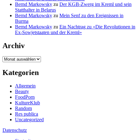
Bernd Markowsky
zu
Der KGB-Zwerg im Kreml und sein
Statthalter in Belarus
Bernd Markowsky
zu
Mein Senf zu den Ereignissen in
Burma
Bernd Markowsky
zu
Ein Nachtrag zu «Die Revolutionen in
Ex-Sowjetstaaten und der Kreml»
Archiv
Archiv
Kategorien
Allgemein
Beauty
FoodPorn
KultureKlub
Random
Res publica
Uncategorized
Datenschutz