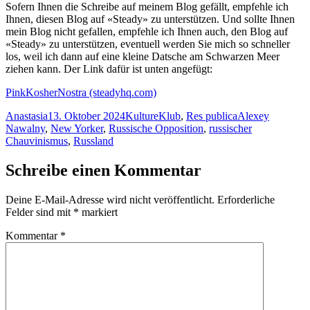
Sofern Ihnen die Schreibe auf meinem Blog gefällt, empfehle ich
Ihnen, diesen Blog auf «Steady» zu unterstützen. Und sollte Ihnen
mein Blog nicht gefallen, empfehle ich Ihnen auch, den Blog auf
«Steady» zu unterstützen, eventuell werden Sie mich so schneller
los, weil ich dann auf eine kleine Datsche am Schwarzen Meer
ziehen kann. Der Link dafür ist unten angefügt:
PinkKosherNostra (steadyhq.com)
Autor
Veröffentlicht
Kategorien
Schlagwörter
Anastasia
13. Oktober 2024
KultureKlub
,
Res publica
Alexey
am
Nawalny
,
New Yorker
,
Russische Opposition
,
russischer
Chauvinismus
,
Russland
Schreibe einen Kommentar
Deine E-Mail-Adresse wird nicht veröffentlicht.
Erforderliche
Felder sind mit
*
markiert
Kommentar
*