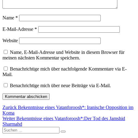
Name
*
E-Mail-Adresse
*
Website
Name, E-Mail-Adresse und Website in diesem Browser für
meinen nächsten Kommentar speichern.
Benachrichtige mich über nachfolgende Kommentare via E-
Mail.
Benachrichtige mich über neue Beiträge via E-Mail.
Beitragsnavigation
Vorheriger
Zurück
Bekenntnisse eines Vatanforoosh*: Iranische Opposition im
Beitrag:
Koma
Nächster
Weiter
Bekenntnisse eines Vatanforoosh*:Der Tod des Jamshid
Beitrag:
Sharmahd
Suchen
Suchen
nach: