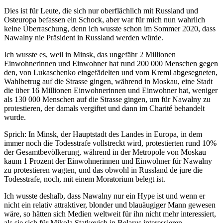
Dies ist für Leute, die sich nur oberflächlich mit Russland und
Osteuropa befassen ein Schock, aber war für mich nun wahrlich
keine Überraschung, denn ich wusste schon im Sommer 2020, dass
Nawalny nie Präsident in Russland werden würde.
Ich wusste es, weil in Minsk, das ungefähr 2 Millionen
Einwohnerinnen und Einwohner hat rund 200 000 Menschen gegen
den, von Lukaschenko eingefädelten und vom Kreml abgesegneten,
Wahlbetrug auf die Strasse gingen, während in Moskau, eine Stadt
die über 16 Millionen Einwohnerinnen und Einwohner hat, weniger
als 130 000 Menschen auf die Strasse gingen, um für Nawalny zu
protestieren, der damals vergiftet und dann im Charité behandelt
wurde.
Sprich: In Minsk, der Hauptstadt des Landes in Europa, in dem
immer noch die Todesstrafe vollstreckt wird, protestierten rund 10%
der Gesamtbevölkerung, während in der Metropole von Moskau
kaum 1 Prozent der Einwohnerinnen und Einwohner für Nawalny
zu protestieren wagten, und das obwohl in Russland de jure die
Todesstrafe, noch, mit einem Moratorium belegt ist.
Ich wusste deshalb, dass Nawalny nur ein Hype ist und wenn er
nicht ein relativ attraktiver, blonder und blauäugiger Mann gewesen
wäre, so hätten sich Medien weltweit für ihn nicht mehr interessiert,
als sie sich für Mikola Statkevich in Belarus interessieren.