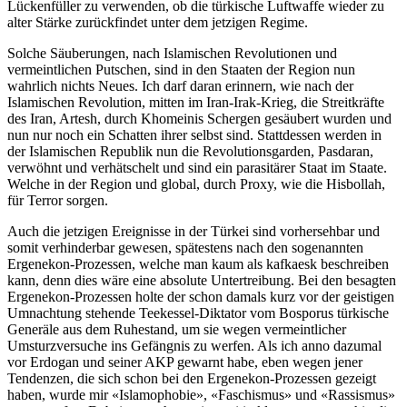
Lückenfüller zu verwenden, ob die türkische Luftwaffe wieder zu
alter Stärke zurückfindet unter dem jetzigen Regime.
Solche Säuberungen, nach Islamischen Revolutionen und
vermeintlichen Putschen, sind in den Staaten der Region nun
wahrlich nichts Neues. Ich darf daran erinnern, wie nach der
Islamischen Revolution, mitten im Iran-Irak-Krieg, die Streitkräfte
des Iran, Artesh, durch Khomeinis Schergen gesäubert wurden und
nun nur noch ein Schatten ihrer selbst sind. Stattdessen werden in
der Islamischen Republik nun die Revolutionsgarden, Pasdaran,
verwöhnt und verhätschelt und sind ein parasitärer Staat im Staate.
Welche in der Region und global, durch Proxy, wie die Hisbollah,
für Terror sorgen.
Auch die jetzigen Ereignisse in der Türkei sind vorhersehbar und
somit verhinderbar gewesen, spätestens nach den sogenannten
Ergenekon-Prozessen, welche man kaum als kafkaesk beschreiben
kann, denn dies wäre eine absolute Untertreibung. Bei den besagten
Ergenekon-Prozessen holte der schon damals kurz vor der geistigen
Umnachtung stehende Teekessel-Diktator vom Bosporus türkische
Generäle aus dem Ruhestand, um sie wegen vermeintlicher
Umsturzversuche ins Gefängnis zu werfen. Als ich anno dazumal
vor Erdogan und seiner AKP gewarnt habe, eben wegen jener
Tendenzen, die sich schon bei den Ergenekon-Prozessen gezeigt
haben, wurde mir «Islamophobie», «Faschismus» und «Rassismus»