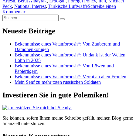
am
Artesh
,
Berat Albayrak
,
Erdogan
,
Foreign Policy
,
Iran
,
Michael
Peck
,
National Interest
,
Türkische Luftwaffe
Schreibe einen
zu
Kommentar
Suchen
Die
Suchen
nach:
Tragödie
einer
Neueste Beiträge
Farce
Bekenntnisse eines Vatanforoosh*: Von Zauberern und
Dämonenkönigen
Bekenntnisse eines Vatanforoosh*: Undank ist der Welten
Lohn in 2025
Bekenntnisse eines Vatanforoosh*: Von Löwen und
Papiertigern
Bekenntnisse eines Vatanforoosh*: Verrat an allen Fronten
Mein Senf zu mehr toten russischen Soldaten
Investieren Sie in gute Polemiken!
Sie können, sofern Ihnen meine Schreibe gefällt, meinen Blog gerne
finanziell unterstützen.