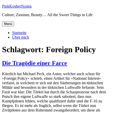
Zum
PinkKosherNostra
Inhalt
Culture, Zionism, Beauty… All the Sweet Things in Life
springen
Menü
Startseite
Über mich
Schlagwort:
Foreign Policy
Die Tragödie einer Farce
Kürzlich hat Michael Peck, ein Autor, welcher auch schon für
«Foreign Policy» schrieb, einen Artikel für «National Interest»
verfasst, in welchem er sich mit den Säuberungen im türkischen
Militär und besonders in der türkischen Luftwaffe befasste. Sein
Fazit war klar: Die Türkei hat durch die Schauprozesse nach dem
Putsch ihre eigene Luftwaffe so stark sabotiert, dass nun
Kampfpiloten fehlen, welche qualifiziert dafür sind die F-16 zu
fliegen. Es ist mehr als fraglich, selbst wenn die Türkei nun
Zivilpiloten aus dem Ruhestand zwangsbeordert, um diese als