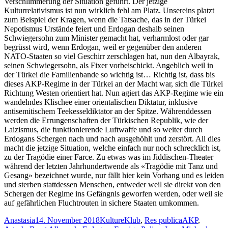
Verschlimmerung der Situation geführt. Der jetzige
Kulturrelativismus ist nun wirklich fehl am Platz. Unsereins platzt
zum Beispiel der Kragen, wenn die Tatsache, das in der Türkei
Nepotismus Urstände feiert und Erdogan deshalb seinen
Schwiegersohn zum Minister gemacht hat, verharmlost oder gar
begrüsst wird, wenn Erdogan, weil er gegenüber den anderen
NATO-Staaten so viel Geschirr zerschlagen hat, nun den Albayrak,
seinen Schwiegersohn, als Fixer vorbeischickt. Angeblich weil in
der Türkei die Familienbande so wichtig ist… Richtig ist, dass bis
dieses AKP-Regime in der Türkei an der Macht war, sich die Türkei
Richtung Westen orientiert hat. Nun agiert das AKP-Regime wie ein
wandelndes Klischee einer orientalischen Diktatur, inklusive
antisemitischem Teekesseldiktator an der Spitze. Währenddessen
werden die Errungenschaften der Türkischen Republik, wie der
Laizismus, die funktionierende Luftwaffe und so weiter durch
Erdogans Schergen nach und nach ausgehöhlt und zerstört. All dies
macht die jetzige Situation, welche einfach nur noch schrecklich ist,
zu der Tragödie einer Farce. Zu etwas was im Jiddischen-Theater
während der letzten Jahrhundertwende als «Tragödie mit Tanz und
Gesang» bezeichnet wurde, nur fällt hier kein Vorhang und es leiden
und sterben stattdessen Menschen, entweder weil sie direkt von den
Schergen der Regime ins Gefängnis geworfen werden, oder weil sie
auf gefährlichen Fluchtrouten in sichere Staaten umkommen.
Autor
Veröffentlicht
Kategorien
Schlagwörter
Anastasia
14. November 2018
KultureKlub
,
Res publica
AKP
,