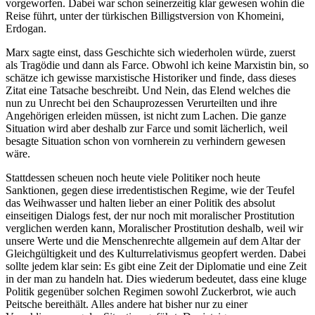
vorgeworfen. Dabei war schon seinerzeitig klar gewesen wohin die
Reise führt, unter der türkischen Billigstversion von Khomeini,
Erdogan.
Marx sagte einst, dass Geschichte sich wiederholen würde, zuerst
als Tragödie und dann als Farce. Obwohl ich keine Marxistin bin, so
schätze ich gewisse marxistische Historiker und finde, dass dieses
Zitat eine Tatsache beschreibt. Und Nein, das Elend welches die
nun zu Unrecht bei den Schauprozessen Verurteilten und ihre
Angehörigen erleiden müssen, ist nicht zum Lachen. Die ganze
Situation wird aber deshalb zur Farce und somit lächerlich, weil
besagte Situation schon von vornherein zu verhindern gewesen
wäre.
Stattdessen scheuen noch heute viele Politiker noch heute
Sanktionen, gegen diese irredentistischen Regime, wie der Teufel
das Weihwasser und halten lieber an einer Politik des absolut
einseitigen Dialogs fest, der nur noch mit moralischer Prostitution
verglichen werden kann, Moralischer Prostitution deshalb, weil wir
unsere Werte und die Menschenrechte allgemein auf dem Altar der
Gleichgültigkeit und des Kulturrelativismus geopfert werden. Dabei
sollte jedem klar sein: Es gibt eine Zeit der Diplomatie und eine Zeit
in der man zu handeln hat. Dies wiederum bedeutet, dass eine kluge
Politik gegenüber solchen Regimen sowohl Zuckerbrot, wie auch
Peitsche bereithält. Alles andere hat bisher nur zu einer