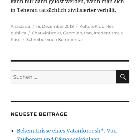
kann nur dann gelöst werden, wenn man sich
in Teheran tatsächlich zivilisierter verhält.
Autor
Veröffentlicht
Kategorien
Anastasia
16. Dezember 2018
KultureKlub
,
Res
Schlagwörter
am
publica
Chauvinismus
,
Georgien
,
Iran
,
Irredentismus
,
zu
Krise
Schreibe einen Kommentar
Eine
Zusammenfassung
der
gegenwärtigen
diplomatischen
SU
Suchen
Krise
nach:
zwischen
dem
Iran
und
Georgien
NEUESTE BEITRÄGE
Bekenntnisse eines Vatanforoosh*: Von
Zauberern und Dämonenkönigen