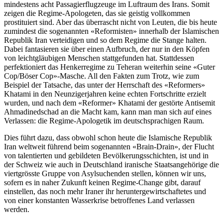
mindestens acht Passagierflugzeuge im Luftraum des Irans. Somit
zeigen die Regime-Apologeten, das sie geistig vollkommen
prostituiert sind. Aber das überrascht nicht von Leuten, die bis heute
zumindest die sogenannten «Reformisten» innerhalb der Islamischen
Republik Iran verteidigen und so dem Regime die Stange halten.
Dabei fantasieren sie über einen Aufbruch, der nur in den Köpfen
von leichtgläubigen Menschen stattgefunden hat. Stattdessen
perfektioniert das Henkerregime zu Teheran weiterhin seine «Guter
Cop/Böser Cop»-Masche. All den Fakten zum Trotz, wie zum
Beispiel der Tatsache, das unter der Herrschaft des «Reformers»
Khatami in den Neunzigerjahren keine echten Fortschritte erzielt
wurden, und nach dem «Reformer» Khatami der gestörte Antisemit
Ahmadinedschad an die Macht kam, kann man man sich auf eines
Verlassen: die Regime-Apologetik im deutschsprachigen Raum.
Dies führt dazu, dass obwohl schon heute die Islamische Republik
Iran weltweit führend beim sogenannten «Brain-Drain», der Flucht
von talentierten und gebildeten Bevölkerungsschichten, ist und in
der Schweiz wie auch in Deutschland iranische Staatsangehörige die
viertgrösste Gruppe von Asylsuchenden stellen, können wir uns,
sofern es in naher Zukunft keinen Regime-Change gibt, darauf
einstellen, das noch mehr Iraner ihr heruntergewirtschaftetes und
von einer konstanten Wasserkrise betroffenes Land verlassen
werden.