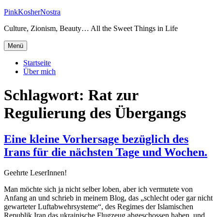
Zum
PinkKosherNostra
Inhalt
Culture, Zionism, Beauty… All the Sweet Things in Life
springen
Menü
Startseite
Über mich
Schlagwort:
Rat zur
Regulierung des Übergangs
Eine kleine Vorhersage bezüglich des
Irans für die nächsten Tage und Wochen.
Geehrte LeserInnen!
Man möchte sich ja nicht selber loben, aber ich vermutete von
Anfang an und schrieb in meinem Blog, das „schlecht oder gar nicht
gewarteter Luftabwehrsysteme“, des Regimes der Islamischen
Republik Iran das ukrainische Flugzeug abgeschossen haben und