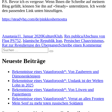
P.S. Bevor ich es vergesse: Wenn Ihnen die Schreibe auf meinem
Blog gefällt, können Sie ihn auf «Steady» unterstützen. Ich werde
den passenden Link unten hinzufügen.
https://steadyhq.com/de/pinkkoshernostra
Autor
Veröffentlicht
Kategorien
Schlagwörter
Anastasia
11. Januar 2020
KultureKlub
,
Res publica
Abschuss von
am
Flug PS752
,
Islamische Republik Iran
,
Persischer Chauvinismus
,
zu
Rat zur Regulierung des Übergangs
Schreibe einen Kommentar
Suchen
Eine
Suchen
nach:
kleine
Vorher
Neueste Beiträge
bezügl
des
Bekenntnisse eines Vatanforoosh*: Von Zauberern und
Irans
Dämonenkönigen
für
Bekenntnisse eines Vatanforoosh*: Undank ist der Welten
die
Lohn in 2025
nächst
Bekenntnisse eines Vatanforoosh*: Von Löwen und
Tage
Papiertigern
und
Bekenntnisse eines Vatanforoosh*: Verrat an allen Fronten
Woche
Mein Senf zu mehr toten russischen Soldaten