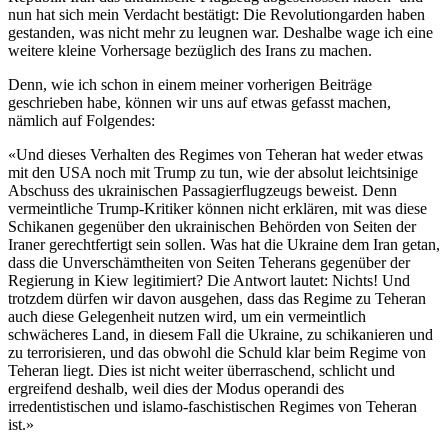
nun hat sich mein Verdacht bestätigt: Die Revolutiongarden haben
gestanden, was nicht mehr zu leugnen war. Deshalbe wage ich eine
weitere kleine Vorhersage bezüglich des Irans zu machen.
Denn, wie ich schon in einem meiner vorherigen Beiträge
geschrieben habe, können wir uns auf etwas gefasst machen,
nämlich auf Folgendes:
«Und dieses Verhalten des Regimes von Teheran hat weder etwas
mit den USA noch mit Trump zu tun, wie der absolut leichtsinige
Abschuss des ukrainischen Passagierflugzeugs beweist. Denn
vermeintliche Trump-Kritiker können nicht erklären, mit was diese
Schikanen gegenüber den ukrainischen Behörden von Seiten der
Iraner gerechtfertigt sein sollen. Was hat die Ukraine dem Iran getan,
dass die Unverschämtheiten von Seiten Teherans gegenüber der
Regierung in Kiew legitimiert? Die Antwort lautet: Nichts! Und
trotzdem dürfen wir davon ausgehen, dass das Regime zu Teheran
auch diese Gelegenheit nutzen wird, um ein vermeintlich
schwächeres Land, in diesem Fall die Ukraine, zu schikanieren und
zu terrorisieren, und das obwohl die Schuld klar beim Regime von
Teheran liegt. Dies ist nicht weiter überraschend, schlicht und
ergreifend deshalb, weil dies der Modus operandi des
irredentistischen und islamo-faschistischen Regimes von Teheran
ist.»