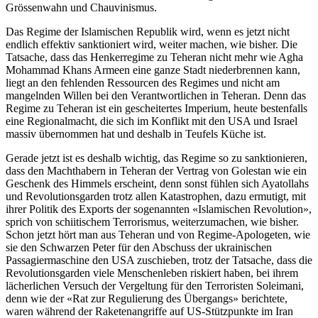
Grössenwahn und Chauvinismus.
Das Regime der Islamischen Republik wird, wenn es jetzt nicht
endlich effektiv sanktioniert wird, weiter machen, wie bisher. Die
Tatsache, dass das Henkerregime zu Teheran nicht mehr wie Agha
Mohammad Khans Armeen eine ganze Stadt niederbrennen kann,
liegt an den fehlenden Ressourcen des Regimes und nicht am
mangelnden Willen bei den Verantwortlichen in Teheran. Denn das
Regime zu Teheran ist ein gescheitertes Imperium, heute bestenfalls
eine Regionalmacht, die sich im Konflikt mit den USA und Israel
massiv übernommen hat und deshalb in Teufels Küche ist.
Gerade jetzt ist es deshalb wichtig, das Regime so zu sanktionieren,
dass den Machthabern in Teheran der Vertrag von Golestan wie ein
Geschenk des Himmels erscheint, denn sonst fühlen sich Ayatollahs
und Revolutionsgarden trotz allen Katastrophen, dazu ermutigt, mit
ihrer Politik des Exports der sogenannten «Islamischen Revolution»,
sprich von schiitischem Terrorismus, weiterzumachen, wie bisher.
Schon jetzt hört man aus Teheran und von Regime-Apologeten, wie
sie den Schwarzen Peter für den Abschuss der ukrainischen
Passagiermaschine den USA zuschieben, trotz der Tatsache, dass die
Revolutionsgarden viele Menschenleben riskiert haben, bei ihrem
lächerlichen Versuch der Vergeltung für den Terroristen Soleimani,
denn wie der «Rat zur Regulierung des Übergangs» berichtete,
waren während der Raketenangriffe auf US-Stützpunkte im Iran