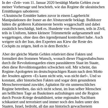
In der «Zeit» vom 11. Januar 2020 bestätigt Martin Gehlen zwar
meiner Vorhersage und beschrieb, wie das Regime die ukrainischen
Ermittlungen sabotieren:
«Ukrainische Ermittler hatten zuvor in einem Lagebericht
Manipulationen der Iraner an der Absturzstelle beklagt. Bulldozer
hätten die größeren Kabinenreste bereits weggeschafft und dabei
zusätzlich beschädigt, hieß es. Hunderte von Personen, teils in Zivil,
teils in Uniform, hätten kleinere Trümmerteile aufgesammelt und
weggetragen, ohne dass dies irgendjemand kontrolliert habe. Auch
weigere sich der Iran, den Experten aus Kiew die Reste des
Cockpits zu zeigen, hieß es in dem Bericht.»
Aber der gleiche Martin Gehlen relativiert diese Fakten und
formuliert den frommen Wunsch, wonach dieser Flugzeubabschuss
durch die Revolutionsgarden einen parasitäteren Staat im Staate,
eben diese Revolitionsgarden schwächen soll. Mir scheint, das
Regime-Apologeten im deutschsprachigen Raum nach dem Motto
der Jesuiten agieren «Es kann nicht sein, was nicht darf». Und so
konstant, aller historischen Fakten und sogar dem gesundenen
Menschenverstand zuwider, Agitation für ein unmenschliches
Regime betreiben, das sich nicht scheut, im Iran selber Menschen
am helllichten Tage an Baukränen aufzuhängen und die Region
durch Proxie-Kriege destabilisiert, seine regionalen Nachbarn
schikaniert und terrorisiert und immer noch den Juden unter den
Staaten, Israel, bedroht, all das aus historisch gewachsenem