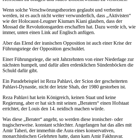
Wenn solche Verschwörungstheorien geglaubt und verbreitet
werden, ist es auch nicht weiter verwunderlich, dass „Aktivisten“
wie der Holocaust-Leugner Kiumars Kiani glauben, dass der
Mossad die Revolutionsgarden erschaffen hat. Dazu werde ich, wie
immer, unten einen Link auf Englisch anfügen.
Aber das Elend der iranischen Opposition ist auch einer Krise der
Führungsriege der Opposition geschuldet.
Einer Führungsriege, die seit Jahrzehnten von einer Niederlage zur
nächsten humpelt, und dafür allen erdenklichen Sündenböcken die
Schuld dafür gibt.
Ein Paradebeispiel ist Reza Pahlavi, der Scion der gescheiterten
Pahlavi-Dynastie, nicht der letzte Shah, der 1980 gestorben ist.
Reza Pahlavi hat kein Königreich, keinen Staat und keine
Regierung, aber er hat sich mit seinen „Beratern“ einen Hofstaat
errichtet, der Louis den 14. neidisch machen würde.
Was diese „Berater“ angeht, so werden diese ironischer- oder
tragischerweise. konstant schlechter. Angefangen hat das alles mit
Amir Taheri, der immerhin die Aura eines konservativen,
monarchistischen Gelehrten hatte, dann kam Amir Fakhravar.