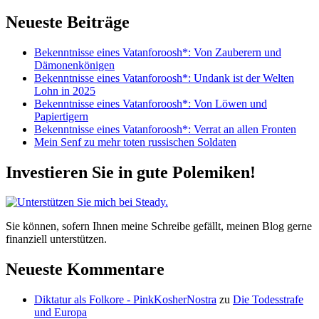
nach:
eines
Vatanforoosh*:
Neueste Beiträge
46
Jahre
Bekenntnisse eines Vatanforoosh*: Von Zauberern und
Versagen
Dämonenkönigen
der
Bekenntnisse eines Vatanforoosh*: Undank ist der Welten
iranischen
Lohn in 2025
Opposition
Bekenntnisse eines Vatanforoosh*: Von Löwen und
Papiertigern
Bekenntnisse eines Vatanforoosh*: Verrat an allen Fronten
Mein Senf zu mehr toten russischen Soldaten
Investieren Sie in gute Polemiken!
Sie können, sofern Ihnen meine Schreibe gefällt, meinen Blog gerne
finanziell unterstützen.
Neueste Kommentare
Diktatur als Folkore - PinkKosherNostra
zu
Die Todesstrafe
und Europa