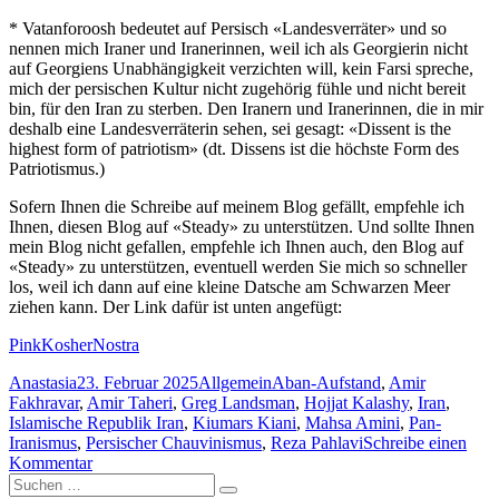
* Vatanforoosh bedeutet auf Persisch «Landesverräter» und so
nennen mich Iraner und Iranerinnen, weil ich als Georgierin nicht
auf Georgiens Unabhängigkeit verzichten will, kein Farsi spreche,
mich der persischen Kultur nicht zugehörig fühle und nicht bereit
bin, für den Iran zu sterben. Den Iranern und Iranerinnen, die in mir
deshalb eine Landesverräterin sehen, sei gesagt: «Dissent is the
highest form of patriotism» (dt. Dissens ist die höchste Form des
Patriotismus.)
Sofern Ihnen die Schreibe auf meinem Blog gefällt, empfehle ich
Ihnen, diesen Blog auf «Steady» zu unterstützen. Und sollte Ihnen
mein Blog nicht gefallen, empfehle ich Ihnen auch, den Blog auf
«Steady» zu unterstützen, eventuell werden Sie mich so schneller
los, weil ich dann auf eine kleine Datsche am Schwarzen Meer
ziehen kann. Der Link dafür ist unten angefügt:
PinkKosherNostra
Autor
Veröffentlicht
Kategorien
Schlagwörter
Anastasia
23. Februar 2025
Allgemein
Aban-Aufstand
,
Amir
am
Fakhravar
,
Amir Taheri
,
Greg Landsman
,
Hojjat Kalashy
,
Iran
,
Islamische Republik Iran
,
Kiumars Kiani
,
Mahsa Amini
,
Pan-
Iranismus
,
Persischer Chauvinismus
,
Reza Pahlavi
Schreibe einen
zu
Kommentar
Suchen
Bekenntnisse
Suchen