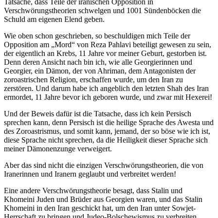
Tatsache, dass Teile der iranischen Opposition in
Verschwörungstheorien schwelgen und 1001 Sündenböcken die
Schuld am eigenen Elend geben.
Wie oben schon geschrieben, so beschuldigen mich Teile der
Opposition am „Mord“ von Reza Pahlavi beteiligt gewesen zu sein,
der eigentlich an Krebs, 11 Jahre vor meiner Geburt, gestorben ist.
Denn deren Ansicht nach bin ich, wie alle Georgierinnen und
Georgier, ein Dämon, der von Ahriman, dem Antagonisten der
zoroastrischen Religion, erschaffen wurde, um den Iran zu
zerstören. Und darum habe ich angeblich den letzten Shah des Iran
ermordet, 11 Jahre bevor ich geboren wurde, und zwar mit Hexerei!
Und der Beweis dafür ist die Tatsache, dass ich kein Persisch
sprechen kann, denn Persisch ist die heilige Sprache des Awesta und
des Zoroastrismus, und somit kann, jemand, der so böse wie ich ist,
diese Sprache nicht sprechen, da die Heiligkeit dieser Sprache sich
meiner Dämonenzunge verweigert.
Aber das sind nicht die einzigen Verschwörungstheorien, die von
Iranerinnen und Iranern geglaubt und verbreitet werden!
Eine andere Verschwörungstheorie besagt, dass Stalin und
Khomeini Juden und Brüder aus Georgien waren, und das Stalin
Khomeini in den Iran geschickt hat, um den Iran unter Sowjet-
Herrschaft zu bringen und Judeo-Bolschewismus zu verbreiten.