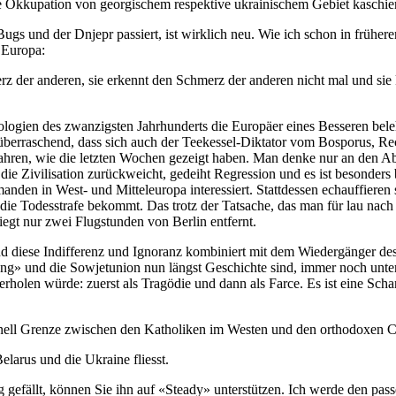
ne Okkupation von georgischem respektive ukrainischem Gebiet kaschier
s und der Dnjepr passiert, ist wirklich neu. Wie ich schon in früheren
 Europa:
erz der anderen, sie erkennt den Schmerz der anderen nicht mal und sie
ogien des zwanzigsten Jahrhunderts die Europäer eines Besseren belehrt
berraschend, dass sich auch der Teekessel-Diktator vom Bosporus, R
rtzufahren, wie die letzten Wochen gezeigt haben. Man denke nur an den
ie Zivilisation zurückweicht, gedeiht Regression und es ist besonders 
nden in West- und Mitteleuropa interessiert. Stattdessen echauffieren 
 die Todesstrafe bekommt. Das trotz der Tatsache, das man für lau nac
egt nur zwei Flugstunden von Berlin entfernt.
 diese Indifferenz und Ignoranz kombiniert mit dem Wiedergänger des
g» und die Sowjetunion nun längst Geschichte sind, immer noch unter 
erholen würde: zuerst als Tragödie und dann als Farce. Es ist eine Sch
tionell Grenze zwischen den Katholiken im Westen und den orthodoxen C
elarus und die Ukraine fliesst.
 gefällt, können Sie ihn auf «Steady» unterstützen. Ich werde den pas