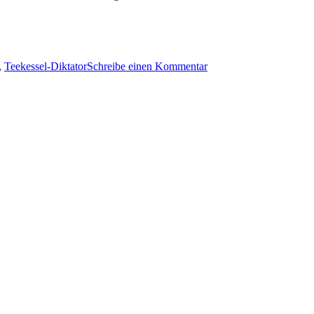
zu
,
Teekessel-Diktator
Schreibe einen Kommentar
Die
Vergessenen
Europas