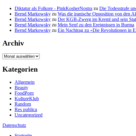
Diktatur als Folkore - PinkKosherNostra
zu
Die Todesstrafe u
Bernd Markowsky
zu
Was die iranische Opposition von den Ak
Bernd Markowsky
zu
Der KGB-Zwerg im Kreml und sein Statth
Bernd Markowsky
zu
Mein Senf zu den Ereignissen in Burma
Bernd Markowsky
zu
Ein Nachtrag zu «Die Revolutionen in E
Archiv
Archiv
Kategorien
Allgemein
Beauty
FoodPorn
KultureKlub
Random
Res publica
Uncategorized
Datenschutz
Startseite