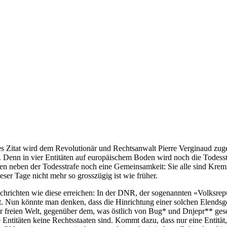
es Zitat wird dem Revolutionär und Rechtsanwalt Pierre Verginaud zuge
. Denn in vier Entitäten auf europäischem Boden wird noch die Todesst
n neben der Todesstrafe noch eine Gemeinsamkeit: Sie alle sind Kreml-
r Tage nicht mehr so grosszügig ist wie früher.
chrichten wie diese erreichen: In der DNR, der sogenannten «Volksr
. Nun könnte man denken, dass die Hinrichtung einer solchen Elendsge
der freien Welt, gegenüber dem, was östlich von Bug* und Dnjepr** gesc
ntitäten keine Rechtsstaaten sind. Kommt dazu, dass nur eine Entität, 