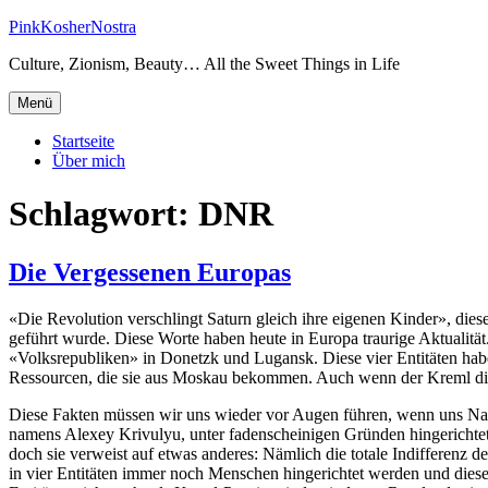
Zum
PinkKosherNostra
Inhalt
Culture, Zionism, Beauty… All the Sweet Things in Life
springen
Menü
Startseite
Über mich
Schlagwort:
DNR
Die Vergessenen Europas
«Die Revolution verschlingt Saturn gleich ihre eigenen Kinder», dies
geführt wurde. Diese Worte haben heute in Europa traurige Aktualität
«Volksrepubliken» in Donetzk und Lugansk. Diese vier Entitäten habe
Ressourcen, die sie aus Moskau bekommen. Auch wenn der Kreml diese
Diese Fakten müssen wir uns wieder vor Augen führen, wenn uns Na
namens Alexey Krivulyu, unter fadenscheinigen Gründen hingerichtet
doch sie verweist auf etwas anderes: Nämlich die totale Indifferenz 
in vier Entitäten immer noch Menschen hingerichtet werden und diese E