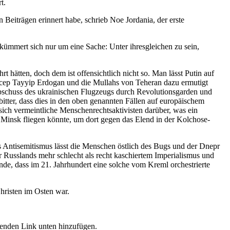
t.
 Beiträgen erinnert habe, schrieb Noe Jordania, der erste
 kümmert sich nur um eine Sache: Unter ihresgleichen zu sein,
 hätten, doch dem ist offensichtlich nicht so. Man lässt Putin auf
ecep Tayyip Erdogan und die Mullahs von Teheran dazu ermutigt
 Abschuss des ukrainischen Flugzeugs durch Revolutionsgarden und
bitter, dass dies in den oben genannten Fällen auf europäischem
sich vermeintliche Menschenrechtsaktivisten darüber, was ein
h Minsk fliegen könnte, um dort gegen das Elend in der Kolchose-
 Antisemitismus lässt die Menschen östlich des Bugs und der Dnepr
Russlands mehr schlecht als recht kaschiertem Imperialismus und
ande, dass im 21. Jahrhundert eine solche vom Kreml orchestrierte
hristen im Osten war.
senden Link unten hinzufügen.