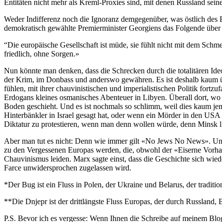
Entitäten nicht mehr als Kreml-Proxies sind, mit denen Russland sei
Weder Indifferenz noch die Ignoranz demgegenüber, was östlich des Bug
demokratisch gewählte Premierminister Georgiens das Folgende über
“Die europäische Gesellschaft ist müde, sie fühlt nicht mit dem Schm
friedlich, ohne Sorgen.»
Nun könnte man denken, dass die Schrecken durch die totalitären Ideol
der Krim, im Donbass und anderswo gewähren. Es ist deshalb kaum ü
fühlen, mit ihrer chauvinistischen und imperialistischen Politik fo
Erdogans kleines osmanisches Abenteuer in Libyen. Überall dort, wo d
Boden geschieht. Und es ist nochmals so schlimm, weil dies kaum jema
Hinterbänkler in Israel gesagt hat, oder wenn ein Mörder in den USA
Diktatur zu protestieren, wenn man denn wollen würde, denn Minsk li
Aber man tut es nicht: Denn wie immer gilt «No Jews No News». Und
zu den Vergessenen Europas werden, die, obwohl der «Eiserne Vorhan
Chauvinismus leiden. Marx sagte einst, dass die Geschichte sich wied
Farce unwidersprochen zugelassen wird.
*Der Bug ist ein Fluss in Polen, der Ukraine und Belarus, der tradi
**Die Dnjepr ist der drittlängste Fluss Europas, der durch Russland, B
P.S. Bevor ich es vergesse: Wenn Ihnen die Schreibe auf meinem Blog