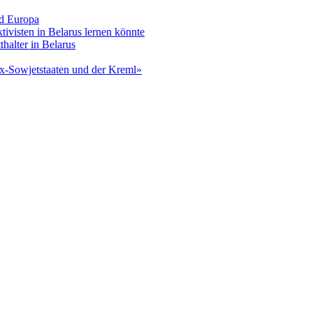
nd Europa
tivisten in Belarus lernen könnte
alter in Belarus
x-Sowjetstaaten und der Kreml»