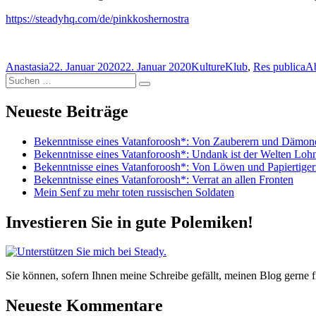
https://steadyhq.com/de/pinkkoshernostra
Autor
Veröffentlicht
Kategorien
Sc
Anastasia
22. Januar 2020
22. Januar 2020
KultureKlub
,
Res publica
Ab
Suchen
am
Suchen
nach:
Neueste Beiträge
Bekenntnisse eines Vatanforoosh*: Von Zauberern und Dämo
Bekenntnisse eines Vatanforoosh*: Undank ist der Welten Loh
Bekenntnisse eines Vatanforoosh*: Von Löwen und Papiertige
Bekenntnisse eines Vatanforoosh*: Verrat an allen Fronten
Mein Senf zu mehr toten russischen Soldaten
Investieren Sie in gute Polemiken!
Sie können, sofern Ihnen meine Schreibe gefällt, meinen Blog gerne fi
Neueste Kommentare