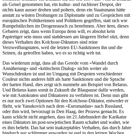
als Geisel genommen hat, ein kultur- und ruchloser Despot, der
nichts kann ausser drohen und poltern, denn ein Staatsmann hätte
anstatt zu wüsten Drohungen zu Diplomatie und zu Gesprächen mit
europäischen Politikerinnen und Politikern gegriffen, statt sich wie
Rumpelstilzchen im Drogenrausch zu benehmen. Aber item, dieses
Gebaren zeigt, dass wenn Europa denn will, es absolut kein
Papiertiger sein muss und stattdessen am längeren Hebel sitzt, denn
dieses Verhalten des Kolchose-Diktators sind reine
Verzweiflungstaten, weil die letzten EU-Sanktionen ihn und die
Seinen, da getroffen haben, wo es so richtig weh tut.
Das wiederum zeigt, dass all das Gerede vom «Wandel durch
Annäherung» und «kritischem Dialog» nichts weiter als
Wunschdenken ist und im Umgang mit Despoten verschiedener
Couleur nichts anderes hilft als harte Sanktionen und die Sprache
der harten Hand, dies zeigt sich nunmehr am Beispiel von Belarus.
Und Belarus kann somit in Zukunft die Blaupause dafür werden,
wie mit Autokraten und Diktatoren zu verfahren ist. Denn nun gibt
es nur noch zwei Optionen für den Kolchose-Diktator, entweder er
flieht, wie Yanukovich nach dem «Euromaidan» nach Russland,
oder ihm wird, bevorzugt in Den Haag, der Prozess gemacht. Es
kann schlicht nicht angehen, dass im 21.Jahrhundert die Karikatur
eines Diktators im post-sowjetischen Raum schaltet und waltet, wie
es ihm beliebt. Das hat sein inakzeptables Verhalten, das durch Jahre
hindurch nur schlimmer geworden ist und in den letzten Wochen