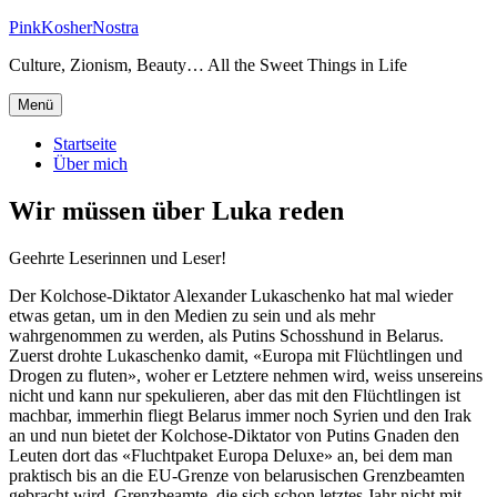
Zum
PinkKosherNostra
Inhalt
Culture, Zionism, Beauty… All the Sweet Things in Life
springen
Menü
Startseite
Über mich
Wir müssen über Luka reden
Geehrte Leserinnen und Leser!
Der Kolchose-Diktator Alexander Lukaschenko hat mal wieder
etwas getan, um in den Medien zu sein und als mehr
wahrgenommen zu werden, als Putins Schosshund in Belarus.
Zuerst drohte Lukaschenko damit, «Europa mit Flüchtlingen und
Drogen zu fluten», woher er Letztere nehmen wird, weiss unsereins
nicht und kann nur spekulieren, aber das mit den Flüchtlingen ist
machbar, immerhin fliegt Belarus immer noch Syrien und den Irak
an und nun bietet der Kolchose-Diktator von Putins Gnaden den
Leuten dort das «Fluchtpaket Europa Deluxe» an, bei dem man
praktisch bis an die EU-Grenze von belarusischen Grenzbeamten
gebracht wird. Grenzbeamte, die sich schon letztes Jahr nicht mit