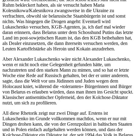
Ruhm bekleckert haben, als sie versucht haben Maria
Kolesnikowa/Kalesnikova zwangsweise in die Ukraine zu
verfrachten, obwohl sie belarusische Staatsbürgerin ist und sonst
nichts. Was hingegen die Drogen angeht: Eventuell wird
Lukaschenko versuchen, KGB-Agenten, ja, ich darf mal wieder
daran erinnern, dass Belarus unter dem Schosshund Putins das letzte
Land im post-sowjetischen Raum ist, das den KGB beibehalten hat,
als Dealer einzusetzen, die dann ihrerseits versuchen werden, den
Leuten Kartoffelstärke als Heroin und Kokain anzudrehen.
Aber Alexander Lukaschenko wäre nicht Alexander Lukaschenko,
wenn er nicht noch eine Gelegenheit gefunden hätte, um
nachzutreten und den starken Mann zu mimen, und so hat er letzte
Woche eine Rede auf Russisch gehalten, bei der er unter anderem,
sagte, dass die Welt vor uns Jüdinnen und Juden wegen dem
Holocaust kniet, während die «toleranten» Bürgerinnen und Bürger
von Belarus es erlauben würden, dass man ihnen ins Gesicht spuckt.
Klassischer antisemitischer Opferneid, den der Kolchose-Diktator
nutzt, um sich zu profilieren.
All diese Rhetorik zeigt nur zwei Dinge auf. Erstens ist
Lukaschenko im Grunde vollkommen machtlos, wenn er nur mit
Dingen drohen kann, die von der Grenzpolizei in baltischen Staaten
und in Polen einfach aufgehalten werden können, und dass der
Kolchose-Diktator ein Diktator ist, der seit 1994 das Volk in Belarus