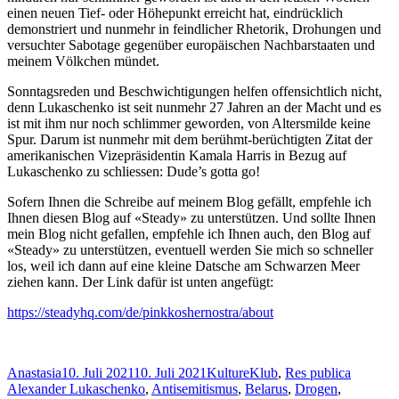
einen neuen Tief- oder Höhepunkt erreicht hat, eindrücklich
demonstriert und nunmehr in feindlicher Rhetorik, Drohungen und
versuchter Sabotage gegenüber europäischen Nachbarstaaten und
meinem Völkchen mündet.
Sonntagsreden und Beschwichtigungen helfen offensichtlich nicht,
denn Lukaschenko ist seit nunmehr 27 Jahren an der Macht und es
ist mit ihm nur noch schlimmer geworden, von Altersmilde keine
Spur. Darum ist nunmehr mit dem berühmt-berüchtigten Zitat der
amerikanischen Vizepräsidentin Kamala Harris in Bezug auf
Lukaschenko zu schliessen: Dude’s gotta go!
Sofern Ihnen die Schreibe auf meinem Blog gefällt, empfehle ich
Ihnen diesen Blog auf «Steady» zu unterstützen. Und sollte Ihnen
mein Blog nicht gefallen, empfehle ich Ihnen auch, den Blog auf
«Steady» zu unterstützen, eventuell werden Sie mich so schneller
los, weil ich dann auf eine kleine Datsche am Schwarzen Meer
ziehen kann. Der Link dafür ist unten angefügt:
https://steadyhq.com/de/pinkkoshernostra/about
Autor
Veröffentlicht
Kategorien
Schlagw
Anastasia
10. Juli 2021
10. Juli 2021
KultureKlub
,
Res publica
am
Alexander Lukaschenko
,
Antisemitismus
,
Belarus
,
Drogen
,