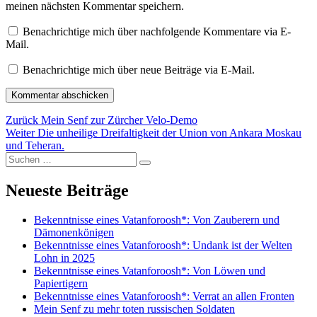
meinen nächsten Kommentar speichern.
Benachrichtige mich über nachfolgende Kommentare via E-
Mail.
Benachrichtige mich über neue Beiträge via E-Mail.
Beitragsnavigation
Vorheriger
Zurück
Mein Senf zur Zürcher Velo-Demo
Nächster
Beitrag:
Weiter
Die unheilige Dreifaltigkeit der Union von Ankara Moskau
Beitrag:
und Teheran.
Suchen
Suchen
nach:
Neueste Beiträge
Bekenntnisse eines Vatanforoosh*: Von Zauberern und
Dämonenkönigen
Bekenntnisse eines Vatanforoosh*: Undank ist der Welten
Lohn in 2025
Bekenntnisse eines Vatanforoosh*: Von Löwen und
Papiertigern
Bekenntnisse eines Vatanforoosh*: Verrat an allen Fronten
Mein Senf zu mehr toten russischen Soldaten