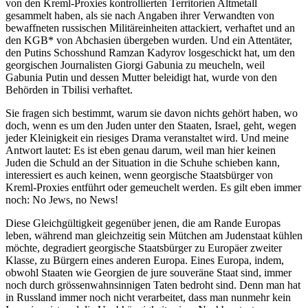
von den Kreml-Proxies kontrollierten Territorien Altmetall
gesammelt haben, als sie nach Angaben ihrer Verwandten von
bewaffneten russischen Militäreinheiten attackiert, verhaftet und an
den KGB* von Abchasien übergeben wurden. Und ein Attentäter,
den Putins Schosshund Ramzan Kadyrov losgeschickt hat, um den
georgischen Journalisten Giorgi Gabunia zu meucheln, weil
Gabunia Putin und dessen Mutter beleidigt hat, wurde von den
Behörden in Tbilisi verhaftet.
Sie fragen sich bestimmt, warum sie davon nichts gehört haben, wo
doch, wenn es um den Juden unter den Staaten, Israel, geht, wegen
jeder Kleinigkeit ein riesiges Drama veranstaltet wird. Und meine
Antwort lautet: Es ist eben genau darum, weil man hier keinen
Juden die Schuld an der Situation in die Schuhe schieben kann,
interessiert es auch keinen, wenn georgische Staatsbürger von
Kreml-Proxies entführt oder gemeuchelt werden. Es gilt eben immer
noch: No Jews, no News!
Diese Gleichgültigkeit gegenüber jenen, die am Rande Europas
leben, während man gleichzeitig sein Mütchen am Judenstaat kühlen
möchte, degradiert georgische Staatsbürger zu Europäer zweiter
Klasse, zu Bürgern eines anderen Europa. Eines Europa, indem,
obwohl Staaten wie Georgien de jure souveräne Staat sind, immer
noch durch grössenwahnsinnigen Taten bedroht sind. Denn man hat
in Russland immer noch nicht verarbeitet, dass man nunmehr kein