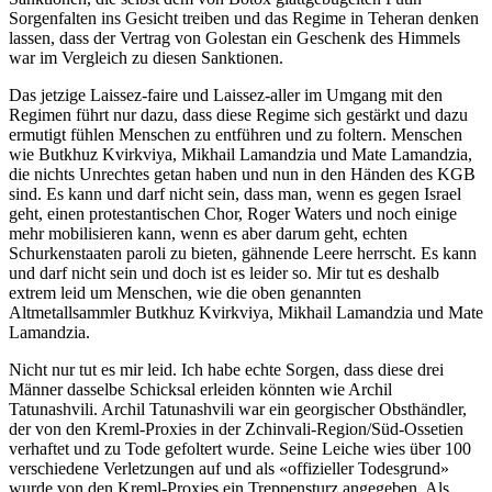
Sorgenfalten ins Gesicht treiben und das Regime in Teheran denken
lassen, dass der Vertrag von Golestan ein Geschenk des Himmels
war im Vergleich zu diesen Sanktionen.
Das jetzige Laissez-faire und Laissez-aller im Umgang mit den
Regimen führt nur dazu, dass diese Regime sich gestärkt und dazu
ermutigt fühlen Menschen zu entführen und zu foltern. Menschen
wie Butkhuz Kvirkviya, Mikhail Lamandzia und Mate Lamandzia,
die nichts Unrechtes getan haben und nun in den Händen des KGB
sind. Es kann und darf nicht sein, dass man, wenn es gegen Israel
geht, einen protestantischen Chor, Roger Waters und noch einige
mehr mobilisieren kann, wenn es aber darum geht, echten
Schurkenstaaten paroli zu bieten, gähnende Leere herrscht. Es kann
und darf nicht sein und doch ist es leider so. Mir tut es deshalb
extrem leid um Menschen, wie die oben genannten
Altmetallsammler Butkhuz Kvirkviya, Mikhail Lamandzia und Mate
Lamandzia.
Nicht nur tut es mir leid. Ich habe echte Sorgen, dass diese drei
Männer dasselbe Schicksal erleiden könnten wie Archil
Tatunashvili. Archil Tatunashvili war ein georgischer Obsthändler,
der von den Kreml-Proxies in der Zchinvali-Region/Süd-Ossetien
verhaftet und zu Tode gefoltert wurde. Seine Leiche wies über 100
verschiedene Verletzungen auf und als «offizieller Todesgrund»
wurde von den Kreml-Proxies ein Treppensturz angegeben. Als