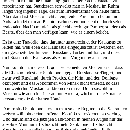
Imperium ist und die Unabhängigkeit seiner Nachbarstaaten zu
respektieren hat. Stattdessen schwelgt man in Moskau im Ruhm
längst vergangener Tage, der zum Irredentismus von heute führt.
Aber damit ist Moskau nicht allein, leider. Auch in Teheran und
Ankara leidet man an Phantomschmerzen und sieht dadurch seine
regionalen Nachbarn nicht als gleichberechtigte Partner, sondern als
Besitz, über den man verfügen kann, wie es einem beliebt.
Es ist eine Tragödie, dass darunter ausgerechnet der Kaukasus zu
leiden hat, weil eben der Kaukasus eingequetscht ist zwischen den
drei gescheiterten Imperien Russland, Türkei und Iran, und diese
drei Staaten den Kaukasus als «ihren Vorgarten» ansehen.
Nun konnte man dieser Tage in verschiedenen Medien lesen, dass
die EU zumindest die Sanktionen gegen Russland verlängert, und
zwar weil Russland, durch Proxies, die Krim und den Donbass
okkupiert und das Abkommen von Minsk nicht umsetzt, so dass
man weiterhin Moskau sanktionieren muss. Denn sowohl in
Moskau wie auch in Teheran und Ankara, wird nur eine Sprache
verstanden; die der harten Hand.
Darum sind Sanktionen, wenn man solche Regime in die Schranken
weisen will, ohne einen offenen Konflikt zu riskieren, so wichtig.
Und darum sind die jetzigen Sanktionen in meinen Augen nur das
absolute Minimum. Es braucht mehr Sanktionen. Es braucht
Sanktionen, die selbst dem von Botox glattgebügelten Putin