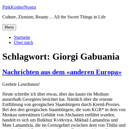
Zum
PinkKosherNostra
Inhalt
Culture, Zionism, Beauty… All the Sweet Things in Life
springen
Menü
Startseite
Über mich
Schlagwort:
Giorgi Gabuania
Nachrichten aus dem «anderen Europa»
Geehrte LeserInnen!
Heute schreibe ich über etwas, über das kaum ein Medium
ausserhalb Georgiens berichtet hat. Nämlich über die erneute
Entführung von georgischen Staatsbürgern durch Kreml-Proxies.
Bei den drei georgischen Staatsbürgern, die vom KGB* in dem von
Moskau unterstützen Gebilde von Abchasien entführt wurden,
handelt es sich um Butkhuz Kvirkviya, Mikhail Lamandzia und
Mate Lamandzia, die im Grenzgebiet zwischen dem von Tbilisi und