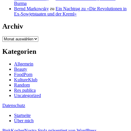
Burma
Bernd Markowsky
zu
Ein Nachtrag zu «Die Revolutionen in
Ex-Sowjetstaaten und der Kreml»
Archiv
Archiv
Kategorien
Allgemein
Beauty
FoodPorn
KultureKlub
Random
Res publica
Uncategorized
Datenschutz
Startseite
Über mich
PinkKosherNostra
Stolz präsentiert von WordPress