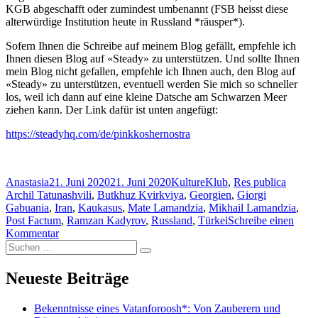
KGB abgeschafft oder zumindest umbenannt (FSB heisst diese
alterwürdige Institution heute in Russland *räusper*).
Sofern Ihnen die Schreibe auf meinem Blog gefällt, empfehle ich
Ihnen diesen Blog auf «Steady» zu unterstützen. Und sollte Ihnen
mein Blog nicht gefallen, empfehle ich Ihnen auch, den Blog auf
«Steady» zu unterstützen, eventuell werden Sie mich so schneller
los, weil ich dann auf eine kleine Datsche am Schwarzen Meer
ziehen kann. Der Link dafür ist unten angefügt:
https://steadyhq.com/de/pinkkoshernostra
Autor
Veröffentlicht
Kategorien
Schlag
Anastasia
21. Juni 2020
21. Juni 2020
KultureKlub
,
Res publica
am
Archil Tatunashvili
,
Butkhuz Kvirkviya
,
Georgien
,
Giorgi
Gabuania
,
Iran
,
Kaukasus
,
Mate Lamandzia
,
Mikhail Lamandzia
,
Post Factum
,
Ramzan Kadyrov
,
Russland
,
Türkei
Schreibe einen
zu
Kommentar
Suchen
Nachrichten
Suchen
nach:
aus
dem
Neueste Beiträge
«anderen
Europa»
Bekenntnisse eines Vatanforoosh*: Von Zauberern und