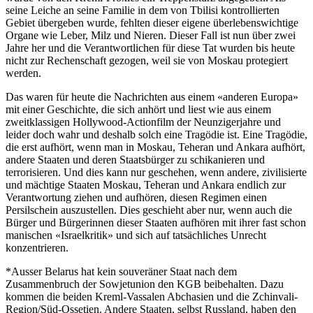
seine Leiche an seine Familie in dem von Tbilisi kontrollierten
Gebiet übergeben wurde, fehlten dieser eigene überlebenswichtige
Organe wie Leber, Milz und Nieren. Dieser Fall ist nun über zwei
Jahre her und die Verantwortlichen für diese Tat wurden bis heute
nicht zur Rechenschaft gezogen, weil sie von Moskau protegiert
werden.
Das waren für heute die Nachrichten aus einem «anderen Europa»
mit einer Geschichte, die sich anhört und liest wie aus einem
zweitklassigen Hollywood-Actionfilm der Neunzigerjahre und
leider doch wahr und deshalb solch eine Tragödie ist. Eine Tragödie,
die erst aufhört, wenn man in Moskau, Teheran und Ankara aufhört,
andere Staaten und deren Staatsbürger zu schikanieren und
terrorisieren. Und dies kann nur geschehen, wenn andere, zivilisierte
und mächtige Staaten Moskau, Teheran und Ankara endlich zur
Verantwortung ziehen und aufhören, diesen Regimen einen
Persilschein auszustellen. Dies geschieht aber nur, wenn auch die
Bürger und Bürgerinnen dieser Staaten aufhören mit ihrer fast schon
manischen «Israelkritik» und sich auf tatsächliches Unrecht
konzentrieren.
*Ausser Belarus hat kein souveräner Staat nach dem
Zusammenbruch der Sowjetunion den KGB beibehalten. Dazu
kommen die beiden Kreml-Vassalen Abchasien und die Zchinvali-
Region/Süd-Ossetien. Andere Staaten, selbst Russland, haben den