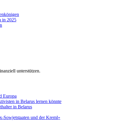
nenkönigen
n in 2025
rn
nanziell unterstützen.
nd Europa
tivisten in Belarus lernen könnte
alter in Belarus
x-Sowjetstaaten und der Kreml»