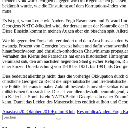
meinem Volk war. Georgien dagegen wird im Regen stehen gelassen, tr
bekämpft wurde, wie die Einstufung auf dem Korruptions-Index von «
muss.
Es ist gut, wenn Leute wie Anders Fogh Rasmussen und Edward Lucas
Georgiens NATO-Mitglied wird, der derzeit unter der Kontrolle der Reg
Diese Einsicht kommt in meinen Augen aber ein bisschen spät. Allerdi
Wer hingegen den Fortschritt verhindert und dem Anschluss an den Wes
zwanzig Prozent von Georgien besetzt halten und dafür verantwortlic
hinaufbeschwören und christlich-orthodoxen Chauvinismus propagieren
Verhalten des Klerus des Patriachats hat einen historischen Hintergr
veranlasst sah, den am nächsten liegenden Staat gleicher Religion, R
einer kurzen Unterbrechung von 1918 bis 1921, bis 1991, als Georg
Dies bedeutet allerdings nicht, dass die vorherige Okkupation durch
christliche Georgier zu Recht die imperialistische und irredentistis
die Politik Teherans in naher Zukunft bestenfalls unvorhersehbar is
militärischen Grossmächte. Dies ist vor allem deshalb beunruhigend, 
im Keller hat. Somit ist ein NATO-Beitritt Georgiens in naher Zuku
kann. Damit das Leiden des Musterschülers endlich aufhört und Geor
Autor
Veröffentlicht
Kategorien
Schlagwörter
Anastasia
20. Oktober 2019
KultureKlub
,
Res publica
Anders Fogh R
Suchen
am
Suchen
nach: