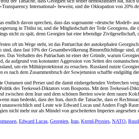
otz der Tatsache, dass Georgien sich selber demokratisiert hat, nach 
Transparency International» beweist, und die Okkupation von 20% des
 endlich davon sprechen, dass das sogenannte «deutsche Modell» auc
ierung in Tbilisi ist, und die Mitgliedschaft der Teile Georgiens, die
ngs nicht zu spät, denn Georgien hat eine lebendige Zivilgesellschaft,
ten oft im Wege steht, ist das Patriarchat der autokephalen Georgisch
h sind, dass fast 10% der Gesamtbevölkerung Binnenflüchtlinge sind, 
. Das Verhalten des Patriachats ist einer der Gründe, warum Georgien 
und, da aufgrund von konstanter Aggression von Seiten des osmanischen
ussland, um ein Militärprotektorat zu ersuchen. Russland nutzte Georg
ien es nach dem Zusammenbruch der Sowjetunion schaffte endgültig die
 die Osmanen und Perser und die damit einhergehenden Verbrechen verg
che Politik des Teekessel-Diktators vom Bosporus. Mit dem Teekessel-Di
t und zwischen dem Iran und dem schönen Iberien sowie dem rauen Kolc
wenn man bedenkt, dass der Iran, durch die Tatsache, dass er Rechtsnach
nft unausweichlich und Leute wie Edward Lucas und Anders Fogh Rasmus
gien nicht mehr nur als Mündel von gescheiterten Imperien angesehen 
asmussen
,
Edward Lucas
,
Georgien
,
Iran
,
Kreml-Proxies
,
NATO
,
Russ