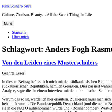
Zum
PinkKosherNostra
Inhalt
Culture, Zionism, Beauty… All the Sweet Things in Life
springen
Menü
Startseite
Über mich
Schlagwort:
Anders Fogh Rasm
Von den Leiden eines Musterschülers
Geehrte Leser!
In diesem Beitrag befasse ich mich mit den südkaukasischen Republi
südkaukasischen Republiken, nämlich Georgien. Dies passiert während
Analyse, sagte dies in einem Interview mit dem ukrainischen Sende
Warum das so ist, werde ich hier erläutern. Zuallererst muss man s
behandelt wurde. Die Bundesrepublik Deutschland (und die neuen B
sie in die NATO aufgenommen wurde und «Rosinenbomber» West-Berlin