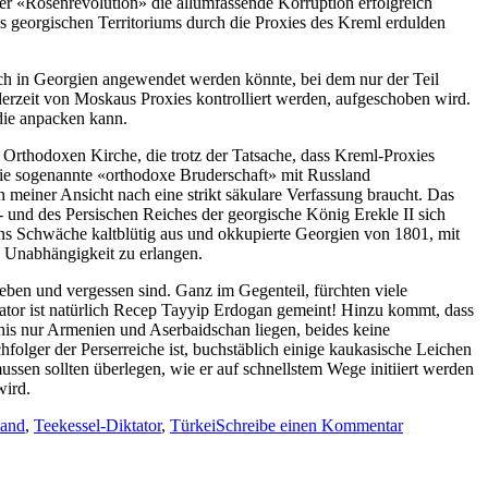
der «Rosenrevolution» die allumfassende Korruption erfolgreich
 georgischen Territoriums durch die Proxies des Kreml erdulden
h in Georgien angewendet werden könnte, bei dem nur der Teil
 derzeit von Moskaus Proxies kontrolliert werden, aufgeschoben wird.
 die anpacken kann.
 Orthodoxen Kirche, die trotz der Tatsache, dass Kreml-Proxies
die sogenannte «orthodoxe Bruderschaft» mit Russland
meiner Ansicht nach eine strikt säkulare Verfassung braucht. Das
- und des Persischen Reiches der georgische König Erekle II sich
iens Schwäche kaltblütig aus und okkupierte Georgien von 1801, mit
 Unabhängigkeit zu erlangen.
eben und vergessen sind. Ganz im Gegenteil, fürchten viele
ktator ist natürlich Recep Tayyip Erdogan gemeint! Hinzu kommt, dass
his nur Armenien und Aserbaidschan liegen, beides keine
folger der Perserreiche ist, buchstäblich einige kaukasische Leichen
sen sollten überlegen, wie er auf schnellstem Wege initiiert werden
wird.
zu
land
,
Teekessel-Diktator
,
Türkei
Schreibe einen Kommentar
Von
den
Leiden