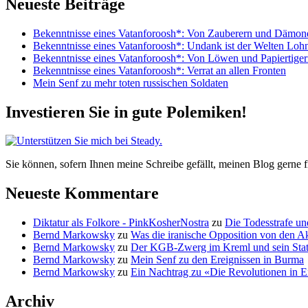
Neueste Beiträge
Bekenntnisse eines Vatanforoosh*: Von Zauberern und Dämo
Bekenntnisse eines Vatanforoosh*: Undank ist der Welten Loh
Bekenntnisse eines Vatanforoosh*: Von Löwen und Papiertige
Bekenntnisse eines Vatanforoosh*: Verrat an allen Fronten
Mein Senf zu mehr toten russischen Soldaten
Investieren Sie in gute Polemiken!
Sie können, sofern Ihnen meine Schreibe gefällt, meinen Blog gerne fi
Neueste Kommentare
Diktatur als Folkore - PinkKosherNostra
zu
Die Todesstrafe u
Bernd Markowsky
zu
Was die iranische Opposition von den Ak
Bernd Markowsky
zu
Der KGB-Zwerg im Kreml und sein Statth
Bernd Markowsky
zu
Mein Senf zu den Ereignissen in Burma
Bernd Markowsky
zu
Ein Nachtrag zu «Die Revolutionen in E
Archiv