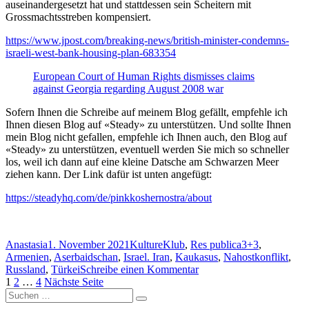
auseinandergesetzt hat und stattdessen sein Scheitern mit
Grossmachtsstreben kompensiert.
https://www.jpost.com/breaking-news/british-minister-condemns-
israeli-west-bank-housing-plan-683354
European Court of Human Rights dismisses claims
against Georgia regarding August 2008 war
Sofern Ihnen die Schreibe auf meinem Blog gefällt, empfehle ich
Ihnen diesen Blog auf «Steady» zu unterstützen. Und sollte Ihnen
mein Blog nicht gefallen, empfehle ich Ihnen auch, den Blog auf
«Steady» zu unterstützen, eventuell werden Sie mich so schneller
los, weil ich dann auf eine kleine Datsche am Schwarzen Meer
ziehen kann. Der Link dafür ist unten angefügt:
https://steadyhq.com/de/pinkkoshernostra/about
Autor
Veröffentlicht
Kategorien
Schlagwörter
Anastasia
1. November 2021
KultureKlub
,
Res publica
3+3
,
am
Armenien
,
Aserbaidschan
,
Israel. Iran
,
Kaukasus
,
Nahostkonflikt
,
zu
Russland
,
Türkei
Schreibe einen Kommentar
Seitennummerierung
Seite
Seite
Seite
Russische
1
2
…
4
Nächste Seite
Suchen
Heuchelei
der
Suchen
nach:
auf