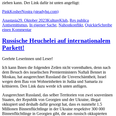
ziehen kann. Der Link dafür ist unten angefügt:
PinkKosherNostra (steadyhq.com)
Autor
Veröffentlicht
Kategorien
Schlagwörter
Anastasia
29. Oktober 2023
KultureKlub
,
Res publica
am
Antisemitismus
,
In eigener Sache
,
Nahostkonflikt
,
Quickie
Schreibe
zu
einen Kommentar
Ein
Quickie
Russische Heuchelei auf internationalem
in
Parkett!
eigener
Sache!
Geehrte Leserinnen und Leser!
Ich kann Ihnen die folgenden Zeilen nicht vorenthalten, denn nach
dem Besuch des israelischen Premierministers Naftali Bennet in
Moskau, hat ausgerechnet Russland die Unverschämtheit, Israel
wegen dem Bau von Wohneinheiten in Judäa und Samaria zu
kritisieren. Den Link dazu werde ich unten anfügen.
Ausgerechnet Russland, das selber Territorien von zwei souveränen
Staaten, der Republik von Georgien und der Ukraine, illegal
okkupiert und deshalb dafür gesorgt hat, dass es nunmehr 1.5
Millionen Binnenflüchtlinge in der Ukraine respektive 300 000
Binnenflüchtlinge in Georgien gibt, die aus russisch okkupierten