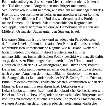
Pandemie aufzeigen, dass sie von Menschenleben nichts halten und
den Tod der eigenen Bürgerinnen und Bürger mit einem
Schulterzucken in Kauf nehmen, wie man am Missmanagement des
Kremls und des Regimes in Teheran nur unschwer sehen konnte,
sein Narrativ diktieren lässt. Und das wiederum ist das Problem,
meine Damen und Herren: Mit unmenschlichen Regimen im
Schlepptau terrorisiert man die einzige Demokratie im Nahen und
Mittleren Osten, den Juden unter den Staaten, Israel.
Die ganze Situation ist grotesk und geradezu ein Paradebeispiel
dafür, wie Israel auf dem internationalen Parkett dämonisiert wird,
währenddessen unmenschliche Regime wie Russland, weiterhin
hofiert werden und damit in ihrer Heuchelei und in ihrer
unmenschlichen, imperialistischen Politik bestärkt werden, die dafür
sorgt, dass es zu Flüchtlingskrisen innerhalb der Ukraine und in
Georgien und an der EU-Aussengrenze, inklusiver Toter, kommt.
Denn man sollte nicht vergessen, einer der Alexander Lukaschenko,
nach eigenen Angaben der «letzte Diktator Europas», immer noch
die Stange hält, ist kein anderer als der KGB-Zwerg Putin. Dies tut
Putin, um demokratische, zivilisierte Staaten vorzuführen wie in der
Manege. Dass man ihn gewähren lässt, Diktatoren wie
Lukaschenko zu unterstützen, und demokratische Rechtsstaaten wie
Israel mit Dreck zu bewerfen, oder zu versuchen den Bürgermeister
von Prag zu meucheln, ist eine Tragödie und meines Erachtens ein
weiteres Anzeichen dafür, dass weder der sogenannte «kritische