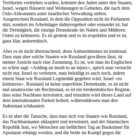
Territorien vertrieben wurden, kritisiert den Juden unter den Staaten,
Israel, wegen Häusern und Wohnungen in Gebieten, die nach dem
Oslo-Abkommen unter israelischer Verwaltung stehen.
Ausgerechnet Russland, in dem die Opposition nicht im Parlament
sitzt, sondern im Arbeitslager dahinvegetiert oder ermordet ist, hat
die Dreistigkeit, die einzige Demokratie im Nahen und Mittleren
Osten zu kritisieren. Es ist grotesk und es ist respektlos und es ist,
ganz klar, antisemitisch.
Aber es ist nicht überraschend, denn Antisemitismus ist irrational.
Dass man aber solche Staaten wie Russland gewähren lässt, ist
meiner Ansicht nach eine Zumutung. Es ist, wie man im Englischen
so schön sagt: «Adding an insult to an injury», sprich man versucht
nicht nur, Israel zu verletzen, man beleidigt es auch noch, indem
einem Staat wie Russland Legitimität gegeben wird, Israel «zu
kritisieren». Russland ist keine unperfekte Demokratie, es ist nicht
mal ansatzweise ein Rechtsstaat, es ist ein irredentistisches Regime,
dass seine Nachbarn terrorisiert, und trotzdem wird dieses Land auf
dem internationalen Parkett hofiert, währenddessen man den
Judenstaat schikaniert.
Es ist aber die Tatsache, dass man sich von Staaten wie Russland,
das Nachbarstaaten okkupiert und terrorisiert, und der Islamischen
Republik Iran, wo Menschen am helllichten Tag an Baukränen für
Apostasie erhängt werden, und die beide im Kampf gegen die