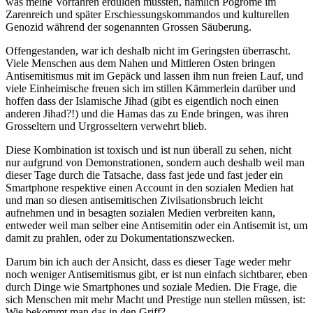
was meine Vorfahren erdulden mussten, nämlich Pogrome im
Zarenreich und später Erschiessungskommandos und kulturellen
Genozid während der sogenannten Grossen Säuberung.
Offengestanden, war ich deshalb nicht im Geringsten überrascht.
Viele Menschen aus dem Nahen und Mittleren Osten bringen
Antisemitismus mit im Gepäck und lassen ihm nun freien Lauf, und
viele Einheimische freuen sich im stillen Kämmerlein darüber und
hoffen dass der Islamische Jihad (gibt es eigentlich noch einen
anderen Jihad?!) und die Hamas das zu Ende bringen, was ihren
Grosseltern und Urgrosseltern verwehrt blieb.
Diese Kombination ist toxisch und ist nun überall zu sehen, nicht
nur aufgrund von Demonstrationen, sondern auch deshalb weil man
dieser Tage durch die Tatsache, dass fast jede und fast jeder ein
Smartphone respektive einen Account in den sozialen Medien hat
und man so diesen antisemitischen Zivilsationsbruch leicht
aufnehmen und in besagten sozialen Medien verbreiten kann,
entweder weil man selber eine Antisemitin oder ein Antisemit ist, um
damit zu prahlen, oder zu Dokumentationszwecken.
Darum bin ich auch der Ansicht, dass es dieser Tage weder mehr
noch weniger Antisemitismus gibt, er ist nun einfach sichtbarer, eben
durch Dinge wie Smartphones und soziale Medien. Die Frage, die
sich Menschen mit mehr Macht und Prestige nun stellen müssen, ist:
Wie bekommt man das in den Griff?