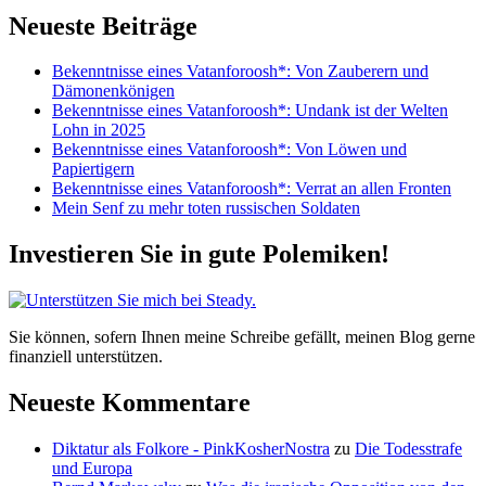
Beiträge
internationalem
Neueste Beiträge
Parkett!
Bekenntnisse eines Vatanforoosh*: Von Zauberern und
Dämonenkönigen
Bekenntnisse eines Vatanforoosh*: Undank ist der Welten
Lohn in 2025
Bekenntnisse eines Vatanforoosh*: Von Löwen und
Papiertigern
Bekenntnisse eines Vatanforoosh*: Verrat an allen Fronten
Mein Senf zu mehr toten russischen Soldaten
Investieren Sie in gute Polemiken!
Sie können, sofern Ihnen meine Schreibe gefällt, meinen Blog gerne
finanziell unterstützen.
Neueste Kommentare
Diktatur als Folkore - PinkKosherNostra
zu
Die Todesstrafe
und Europa