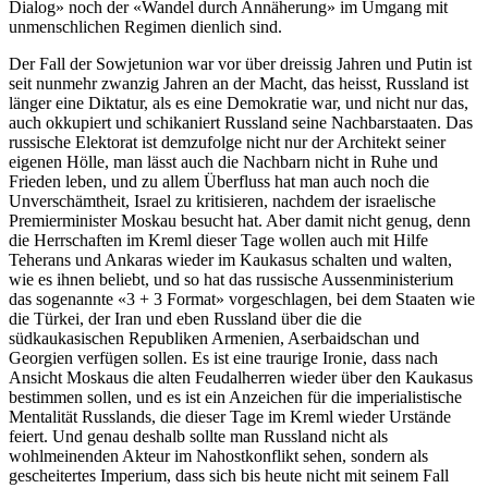
Dialog» noch der «Wandel durch Annäherung» im Umgang mit
unmenschlichen Regimen dienlich sind.
Der Fall der Sowjetunion war vor über dreissig Jahren und Putin ist
seit nunmehr zwanzig Jahren an der Macht, das heisst, Russland ist
länger eine Diktatur, als es eine Demokratie war, und nicht nur das,
auch okkupiert und schikaniert Russland seine Nachbarstaaten. Das
russische Elektorat ist demzufolge nicht nur der Architekt seiner
eigenen Hölle, man lässt auch die Nachbarn nicht in Ruhe und
Frieden leben, und zu allem Überfluss hat man auch noch die
Unverschämtheit, Israel zu kritisieren, nachdem der israelische
Premierminister Moskau besucht hat. Aber damit nicht genug, denn
die Herrschaften im Kreml dieser Tage wollen auch mit Hilfe
Teherans und Ankaras wieder im Kaukasus schalten und walten,
wie es ihnen beliebt, und so hat das russische Aussenministerium
das sogenannte «3 + 3 Format» vorgeschlagen, bei dem Staaten wie
die Türkei, der Iran und eben Russland über die die
südkaukasischen Republiken Armenien, Aserbaidschan und
Georgien verfügen sollen. Es ist eine traurige Ironie, dass nach
Ansicht Moskaus die alten Feudalherren wieder über den Kaukasus
bestimmen sollen, und es ist ein Anzeichen für die imperialistische
Mentalität Russlands, die dieser Tage im Kreml wieder Urstände
feiert. Und genau deshalb sollte man Russland nicht als
wohlmeinenden Akteur im Nahostkonflikt sehen, sondern als
gescheitertes Imperium, dass sich bis heute nicht mit seinem Fall