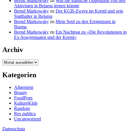
Bernd Markowsky
zu
Was die iranische Opposition von den
Aktivisten in Belarus lernen könnte
Bernd Markowsky
zu
Der KGB-Zwerg im Kreml und sein
Statthalter in Belarus
Bernd Markowsky
zu
Mein Senf zu den Ereignissen in
Burma
Bernd Markowsky
zu
Ein Nachtrag zu «Die Revolutionen in
Ex-Sowjetstaaten und der Kreml»
Archiv
Archiv
Kategorien
Allgemein
Beauty
FoodPorn
KultureKlub
Random
Res publica
Uncategorized
Datenschutz