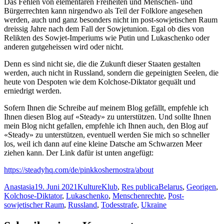
Das Fehlen von elementaren Freiheiten und Menschen- und
Bürgerrechten kann nirgendwo als Teil der Folklore angesehen
werden, auch und ganz besonders nicht im post-sowjetischen Raum
dreissig Jahre nach dem Fall der Sowjetunion. Egal ob dies von
Relikten des Sowjet-Imperiums wie Putin und Lukaschenko oder
anderen gutgeheissen wird oder nicht.
Denn es sind nicht sie, die die Zukunft dieser Staaten gestalten
werden, auch nicht in Russland, sondern die gepeinigten Seelen, die
heute von Despoten wie dem Kolchose-Diktator gequält und
erniedrigt werden.
Sofern Ihnen die Schreibe auf meinem Blog gefällt, empfehle ich
Ihnen diesen Blog auf «Steady» zu unterstützen. Und sollte Ihnen
mein Blog nicht gefallen, empfehle ich Ihnen auch, den Blog auf
«Steady» zu unterstützen, eventuell werden Sie mich so schneller
los, weil ich dann auf eine kleine Datsche am Schwarzen Meer
ziehen kann. Der Link dafür ist unten angefügt:
https://steadyhq.com/de/pinkkoshernostra/about
Autor
Veröffentlicht
Kategorien
Schlagwörter
Anastasia
19. Juni 2021
KultureKlub
,
Res publica
Belarus
,
Georigen
,
am
Kolchose-Diktator
,
Lukaschenko
,
Menschenrechte
,
Post-
sowjetischer Raum
,
Russland
,
Todesstrafe
,
Ukraine