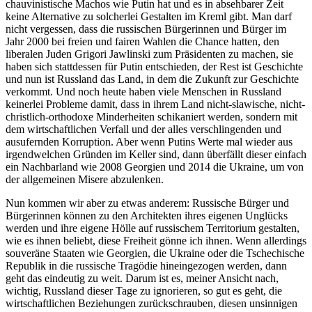
chauvinistische Machos wie Putin hat und es in absehbarer Zeit
keine Alternative zu solcherlei Gestalten im Kreml gibt. Man darf
nicht vergessen, dass die russischen Bürgerinnen und Bürger im
Jahr 2000 bei freien und fairen Wahlen die Chance hatten, den
liberalen Juden Grigori Jawlinski zum Präsidenten zu machen, sie
haben sich stattdessen für Putin entschieden, der Rest ist Geschichte
und nun ist Russland das Land, in dem die Zukunft zur Geschichte
verkommt. Und noch heute haben viele Menschen in Russland
keinerlei Probleme damit, dass in ihrem Land nicht-slawische, nicht-
christlich-orthodoxe Minderheiten schikaniert werden, sondern mit
dem wirtschaftlichen Verfall und der alles verschlingenden und
ausufernden Korruption. Aber wenn Putins Werte mal wieder aus
irgendwelchen Gründen im Keller sind, dann überfällt dieser einfach
ein Nachbarland wie 2008 Georgien und 2014 die Ukraine, um von
der allgemeinen Misere abzulenken.
Nun kommen wir aber zu etwas anderem: Russische Bürger und
Bürgerinnen können zu den Architekten ihres eigenen Unglücks
werden und ihre eigene Hölle auf russischem Territorium gestalten,
wie es ihnen beliebt, diese Freiheit gönne ich ihnen. Wenn allerdings
souveräne Staaten wie Georgien, die Ukraine oder die Tschechische
Republik in die russische Tragödie hineingezogen werden, dann
geht das eindeutig zu weit. Darum ist es, meiner Ansicht nach,
wichtig, Russland dieser Tage zu ignorieren, so gut es geht, die
wirtschaftlichen Beziehungen zurückschrauben, diesen unsinnigen