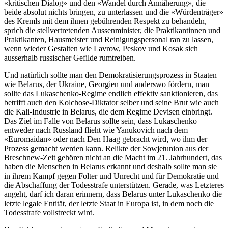
«kritischen Dialog» und den «Wandel durch Annäherung», die
beide absolut nichts bringen, zu unterlassen und die «Würdenträger»
des Kremls mit dem ihnen gebührenden Respekt zu behandeln,
sprich die stellvertretenden Aussenminister, die Praktikantinnen und
Praktikanten, Hausmeister und Reinigungspersonal ran zu lassen,
wenn wieder Gestalten wie Lavrow, Peskov und Kosak sich
ausserhalb russischer Gefilde rumtreiben.
Und natürlich sollte man den Demokratisierungsprozess in Staaten
wie Belarus, der Ukraine, Georgien und anderswo fördern, man
sollte das Lukaschenko-Regime endlich effektiv sanktionieren, das
betrifft auch den Kolchose-Diktator selber und seine Brut wie auch
die Kali-Industrie in Belarus, die dem Regime Devisen einbringt.
Das Ziel im Falle von Belarus sollte sein, dass Lukaschenko
entweder nach Russland flieht wie Yanukovich nach dem
«Euromaidan» oder nach Den Haag gebracht wird, wo ihm der
Prozess gemacht werden kann. Relikte der Sowjetunion aus der
Breschnew-Zeit gehören nicht an die Macht im 21. Jahrhundert, das
haben die Menschen in Belarus erkannt und deshalb sollte man sie
in ihrem Kampf gegen Folter und Unrecht und für Demokratie und
die Abschaffung der Todesstrafe unterstützen. Gerade, was Letzteres
angeht, darf ich daran erinnern, dass Belarus unter Lukaschenko die
letzte legale Entität, der letzte Staat in Europa ist, in dem noch die
Todesstrafe vollstreckt wird.